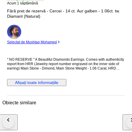
Acum 1 săptămână
Fără preț de rezervă - Cercei - 14 ct. Aur galben - 1.06ct. tw.
Diamant (Natural)
Expert
Selectat de Mushtaq Mohamed
" NO RESERVE " A Beautiful Diamonds Earrings. Comes with authenticity
report from HRR (Jewelry report number engraved on the inner side of
earring) Main Stone - Dimond, Main Stone Weight - 1.06 Carat, HRD
Report No. - J260000036738 Total Number of Diamonds - 2 Diamond
Shape and Cut - Round Brilliant Cut, Diamond Color & Clarity - E/F - SI-P
Diamonds EF is color of diamonds Set in 14k Yellow gold
Afișați toate informațiile
Obiecte similare