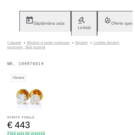
Săptămâna asta
Oferte speci
Licitații
Catawiki
Bijuterii si pietre prețioase
Bijuterii
Licitație Bijuterii
exclusive · fără rezervă
NR.
104976014
Vândut
OFERTĂ FINALĂ
€ 443
Fără preț de rezervă