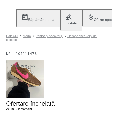
Săptămâna asta
Oferte speci
Licitații
Catawiki
Modă
Pantofi și sneakerși
Licitație sneakerși de
colecție
NR.
105111476
Nu mai este disponibil
Ofertare încheiată
Acum 3 săptămâni