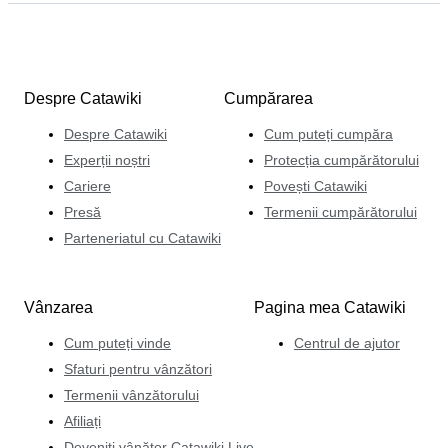
Despre Catawiki
Cumpărarea
Despre Catawiki
Cum puteți cumpăra
Experții noștri
Protecția cumpărătorului
Cariere
Povești Catawiki
Presă
Termenii cumpărătorului
Parteneriatul cu Catawiki
Vânzarea
Pagina mea Catawiki
Cum puteți vinde
Centrul de ajutor
Sfaturi pentru vânzători
Termenii vânzătorului
Afiliați
Deveniți vânător Catawiki Live