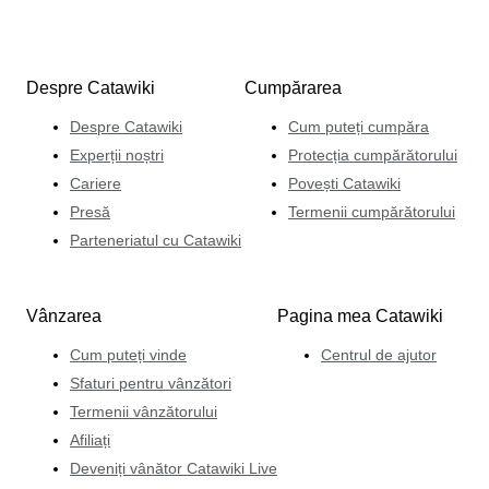
Despre Catawiki
Cumpărarea
Despre Catawiki
Cum puteți cumpăra
Experții noștri
Protecția cumpărătorului
Cariere
Povești Catawiki
Presă
Termenii cumpărătorului
Parteneriatul cu Catawiki
Vânzarea
Pagina mea Catawiki
Cum puteți vinde
Centrul de ajutor
Sfaturi pentru vânzători
Termenii vânzătorului
Afiliați
Deveniți vânător Catawiki Live