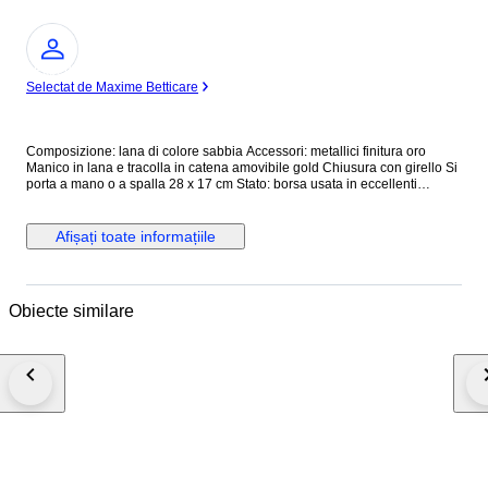
Expert
Selectat de Maxime Betticare
Composizione: lana di colore sabbia Accessori: metallici finitura oro
Manico in lana e tracolla in catena amovibile gold Chiusura con girello Si
porta a mano o a spalla 28 x 17 cm Stato: borsa usata in eccellenti
condizioni #devilwearspradalux2026
Afișați toate informațiile
Obiecte similare