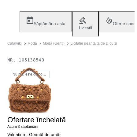
Săptămâna asta
Oferte speci
Licitații
Catawiki
Modă
Modă (Genți)
Licitație geanta ta de zi cu zi
NR.
105138543
Nu mai este disponibil
Ofertare încheiată
Acum 3 săptămâni
Valentino - Geantă de umăr