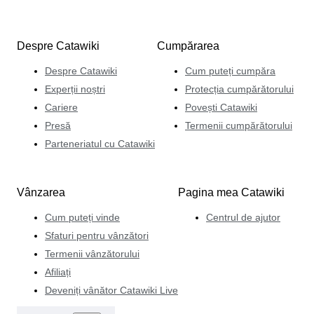
Despre Catawiki
Cumpărarea
Despre Catawiki
Cum puteți cumpăra
Experții noștri
Protecția cumpărătorului
Cariere
Povești Catawiki
Presă
Termenii cumpărătorului
Parteneriatul cu Catawiki
Vânzarea
Pagina mea Catawiki
Cum puteți vinde
Centrul de ajutor
Sfaturi pentru vânzători
Termenii vânzătorului
Afiliați
Deveniți vânător Catawiki Live