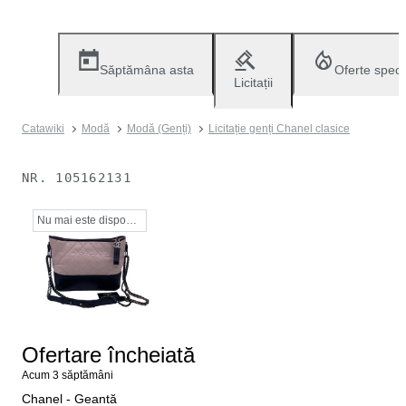
Săptămâna asta
Oferte speci
Licitații
Catawiki
Modă
Modă (Genți)
Licitație genți Chanel clasice
NR.
105162131
Nu mai este disponibil
Ofertare încheiată
Acum 3 săptămâni
Chanel - Geantă