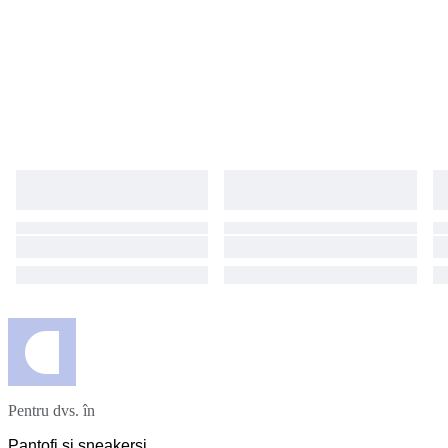
Pentru dvs. în
Pantofi și sneakerși