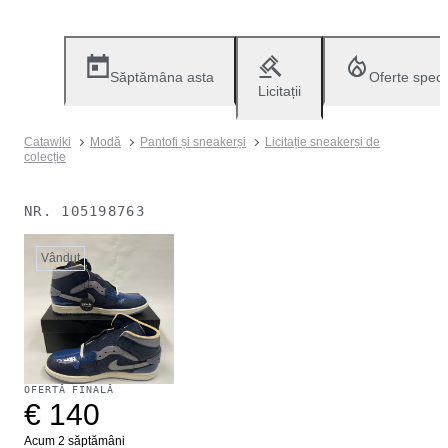
Săptămâna asta
Oferte speci
Licitații
Catawiki
Modă
Pantofi și sneakerși
Licitație sneakerși de
colecție
NR.
105198763
Vândut
OFERTĂ FINALĂ
€ 140
Acum 2 săptămâni