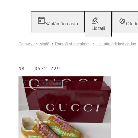
Săptămâna asta
Ofert
Licitații
Catawiki
Modă
Pantofi și sneakerși
Licitație adidași de lux
NR.
105321729
Nu mai este disponibil