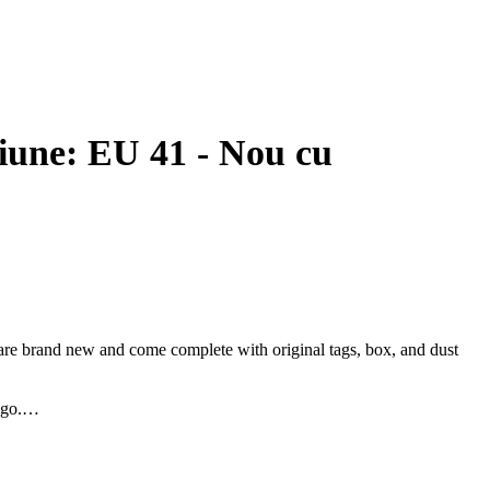
siune: EU 41 - Nou cu
 are brand new and come complete with original tags, box, and dust
ogo.
ect for completing any outfit with an extra touch of elegance.