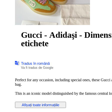
Gucci - Adidaşi - Dimen
etichete
Tradus în română
Va fi tradus de Google
Perfect for any occasion, including special ones, these Gucci
bag.
This is an iconic model distinguished by the famous central l
Crafted from premium materials, this modern accessory is perf
Afișați toate informațiile
Key Features