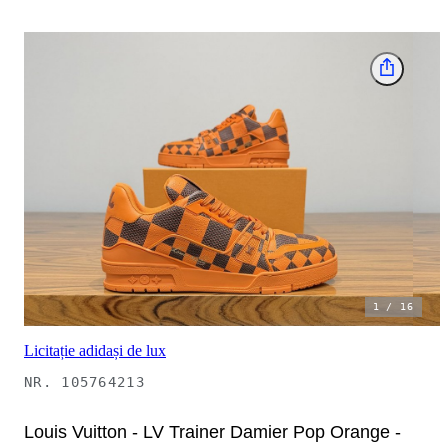
1
/
16
Licitație adidași de lux
NR.
105764213
Louis Vuitton - LV Trainer Damier Pop Orange -