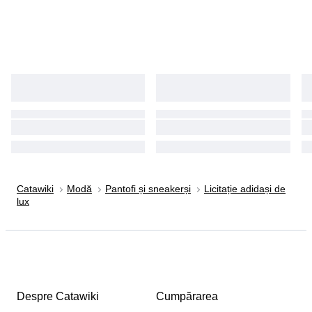
Catawiki
Modă
Pantofi și sneakerși
Licitație adidași de
lux
Despre Catawiki
Cumpărarea