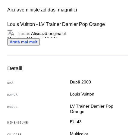
Aici avem niște adidași magnifici
Louis Vuitton - LV Trainer Damier Pop Orange
Tradus
Afișează originalul
Mărimea 8.5 sau 43 EU
Arată mai mult
Purtați de 1 sau 2 ori, în stare excelentă 9.75/10
Link de autentificare :
Detalii
https://legitapp.com/cert/0233441768025950
După 2000
ERĂ
Include cutia originală
Louis Vuitton
MARCĂ
Expediate cu grijă
LV Trainer Damier Pop
MODEL
Orange
Orice impozite/taxe vamale vor fi în sarcina
EU 43
DIMENSIUNE
cumpărătorului
Multicolor
CULOARE