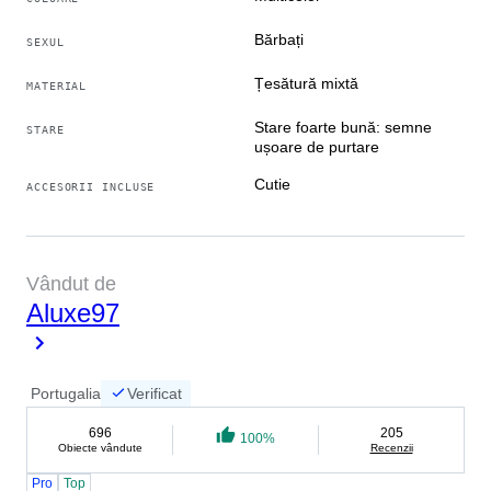
#exclusive_april2026
Bărbați
SEXUL
Țesătură mixtă
MATERIAL
Stare foarte bună: semne
STARE
ușoare de purtare
Cutie
ACCESORII INCLUSE
Vândut de
Aluxe97
Portugalia
Verificat
696
205
100%
Obiecte vândute
Recenzii
Pro
Top