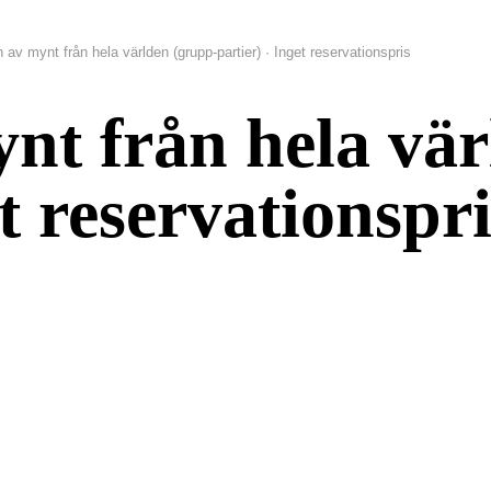
 av mynt från hela världen (grupp-partier) · Inget reservationspris
nt från hela vär
et reservationspri