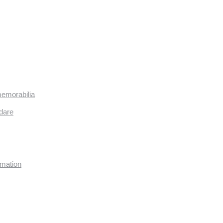
memorabilia
dare
imation