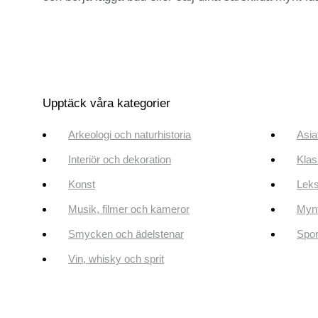
Upptäck våra kategorier
Arkeologi och naturhistoria
Asia
Interiör och dekoration
Klas
Konst
Leks
Musik, filmer och kameror
Mynt
Smycken och ädelstenar
Spor
Vin, whisky och sprit