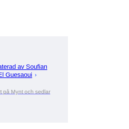
aterad av
Soufian
El Guesaoui
t på Mynt och sedlar