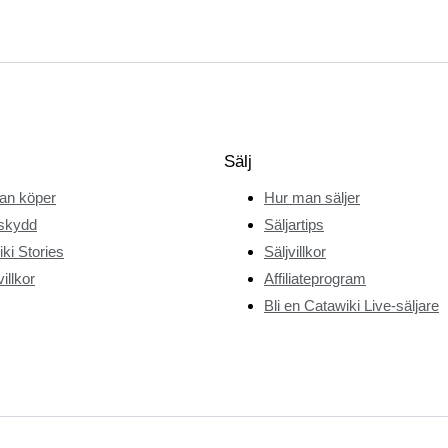
Sälj
an köper
Hur man säljer
skydd
Säljartips
ki Stories
Säljvillkor
illkor
Affiliateprogram
Bli en Catawiki Live-säljare