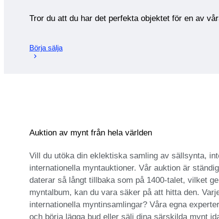
Tror du att du har det perfekta objektet för en av vå
Börja sälja
Auktion av mynt från hela världen
Vill du utöka din eklektiska samling av sällsynta, 
internationella myntauktioner. Vår auktion är ständ
daterar så långt tillbaka som på 1400-talet, vilket ger
myntalbum, kan du vara säker på att hitta den. Varje 
internationella myntinsamlingar? Våra egna experter 
och börja lägga bud eller sälj dina särskilda mynt id