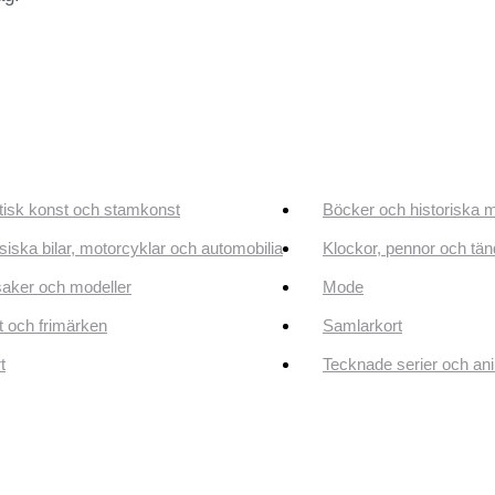
tisk konst och stamkonst
Böcker och historiska 
siska bilar, motorcyklar och automobilia
Klockor, pennor och tän
aker och modeller
Mode
 och frimärken
Samlarkort
t
Tecknade serier och an