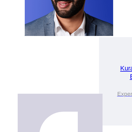
Kur
Exper