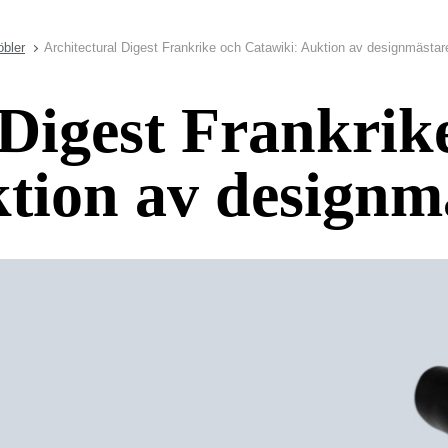
bler
Architectural Digest Frankrike och Catawiki: Auktion av designmästar
 Digest Frankrik
tion av designm