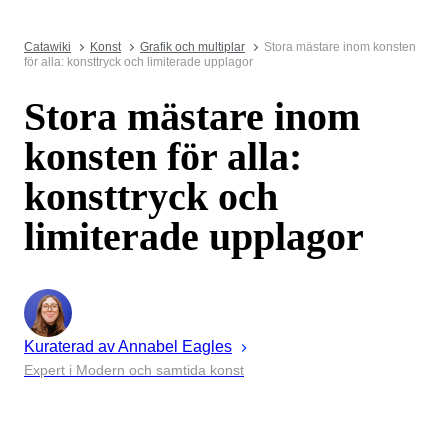
Catawiki
Konst
Grafik och multiplar
Stora mästare inom konsten
för alla: konsttryck och limiterade upplagor
Stora mästare inom
konsten för alla:
konsttryck och
limiterade upplagor
Kuraterad av
Annabel
Eagles
Expert i Modern och samtida konst