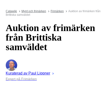
Catawiki
Mynt och frimärken
Frimärken
Auktion av frimärken från
Brittiska samväldet
Auktion av frimärken
från Brittiska
samväldet
Kuraterad av
Paul
Lippner
Expert på Frimärken