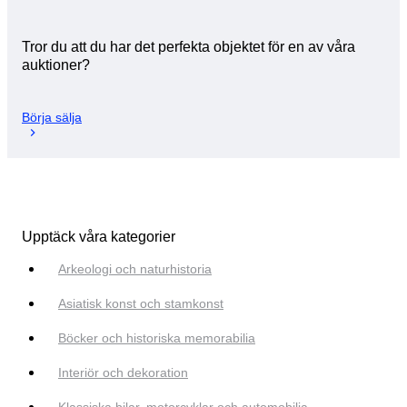
Tror du att du har det perfekta objektet för en av våra
auktioner?
Börja sälja
Upptäck våra kategorier
Arkeologi och naturhistoria
Asiatisk konst och stamkonst
Böcker och historiska memorabilia
Interiör och dekoration
Klassiska bilar, motorcyklar och automobilia