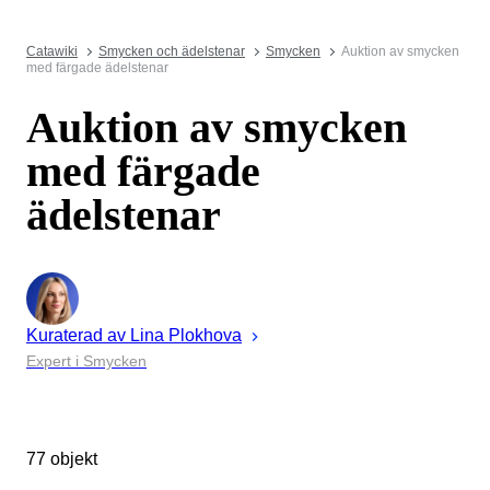
Catawiki
Smycken och ädelstenar
Smycken
Auktion av smycken
med färgade ädelstenar
Auktion av smycken
med färgade
ädelstenar
Kuraterad av
Lina
Plokhova
Expert i Smycken
77 objekt