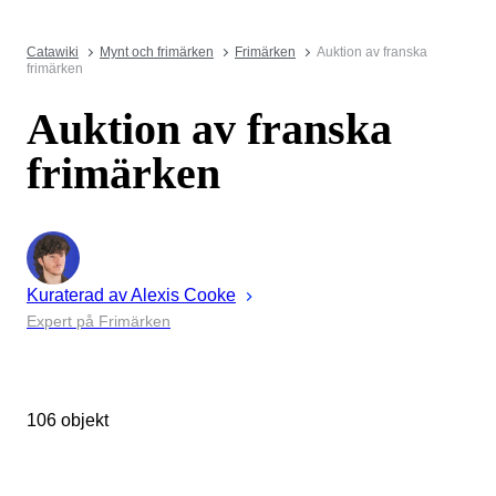
Catawiki
Mynt och frimärken
Frimärken
Auktion av franska
frimärken
Auktion av franska
frimärken
Kuraterad av
Alexis
Cooke
Expert på Frimärken
106 objekt