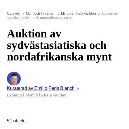
Catawiki
Mynt och frimärken
Mynt från hela världen
Auktion av
sydvästasiatiska och nordafrikanska mynt
Auktion av
sydvästasiatiska och
nordafrikanska mynt
Kuraterad av
Emilio Peris
Blanch
Expert på Mynt från hela världen
51 objekt