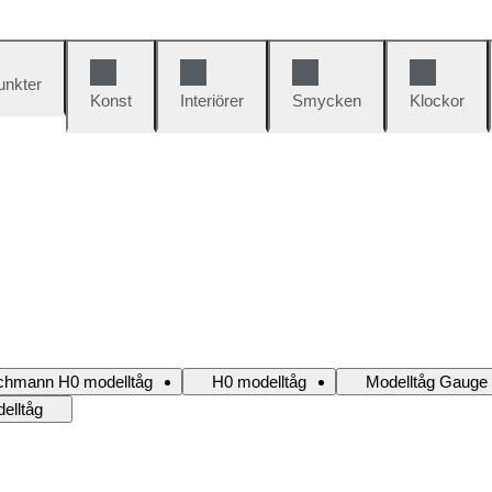
unkter
Konst
Interiörer
Smycken
Klockor
schmann H0 modelltåg
H0 modelltåg
Modelltåg Gauge
elltåg