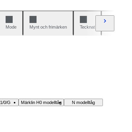
Mode
Mynt och frimärken
Tecknat
Bilar och cy
 1/0/G
Märklin H0 modelltåg
N modelltåg