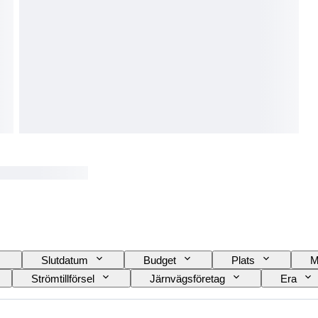
Slutdatum
Budget
Plats
M
Strömtillförsel
Järnvägsföretag
Era