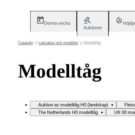
Denna vecka
Höjdp
Auktioner
Catawiki
Leksaker och modeller
Modelltåg
Modelltåg
Auktion av modelltåg H0 (landskap)
Flei
The Netherlands H0 modelltåg
UK 00 mod