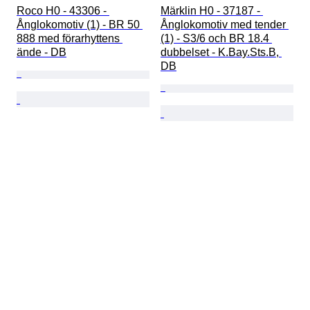
Roco H0 - 43306 - 
Märklin H0 - 37187 - 
Ånglokomotiv (1) - BR 50 
Ånglokomotiv med tender 
888 med förarhyttens 
(1) - S3/6 och BR 18.4 
ände - DB
dubbelset - K.Bay.Sts.B, 
DB