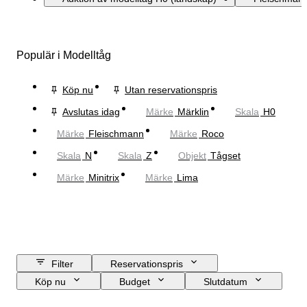
Populär i Modelltåg
Köp nu
Utan reservationspris
Avslutas idag
Märke
Märklin
Skala
H0
Märke
Fleischmann
Märke
Roco
Skala
N
Skala
Z
Objekt
Tågset
Märke
Minitrix
Märke
Lima
Filter
Reservationspris
Köp nu
Budget
Slutdatum
Plats
Märke
Objekt