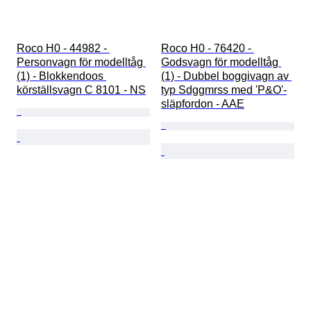
Roco H0 - 44982 - 
Roco H0 - 76420 - 
Personvagn för modelltåg 
Godsvagn för modelltåg 
(1) - Blokkendoos 
(1) - Dubbel boggivagn av 
körställsvagn C 8101 - NS
typ Sdggmrss med 'P&O'-
släpfordon - AAE