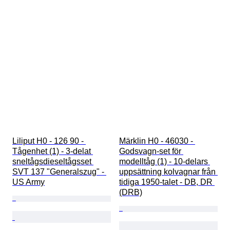
Liliput H0 - 126 90 - 
Märklin H0 - 46030 - 
Tågenhet (1) - 3-delat 
Godsvagn-set för 
sneltågsdieseltågsset 
modelltåg (1) - 10-delars 
SVT 137 "Generalszug" - 
uppsättning kolvagnar från 
US Army
tidiga 1950-talet - DB, DR 
(DRB)