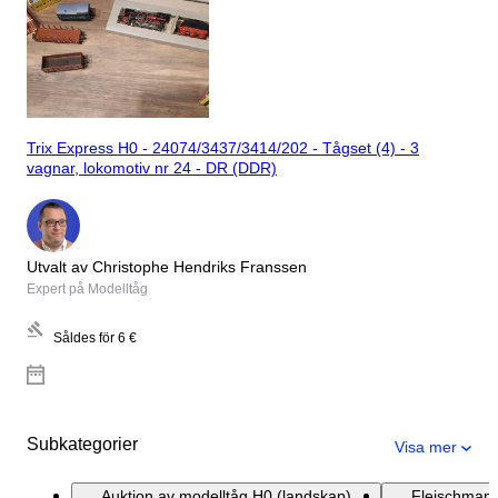
Trix Express H0 - 24074/3437/3414/202 - Tågset (4) - 3
vagnar, lokomotiv nr 24 - DR (DDR)
Utvalt av Christophe Hendriks Franssen
Expert på Modelltåg
Såldes för
6 €
Subkategorier
Visa mer
Auktion av modelltåg H0 (landskap)
Fleischmann