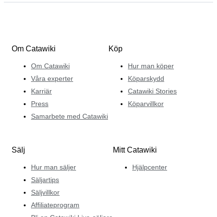
Om Catawiki
Köp
Om Catawiki
Hur man köper
Våra experter
Köparskydd
Karriär
Catawiki Stories
Press
Köparvillkor
Samarbete med Catawiki
Sälj
Mitt Catawiki
Hur man säljer
Hjälpcenter
Säljartips
Säljvillkor
Affiliateprogram