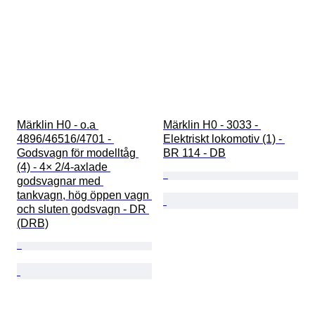
Märklin H0 - o.a 
Märklin H0 - 3033 - 
4896/46516/4701 - 
Elektriskt lokomotiv (1) - 
Godsvagn för modelltåg 
BR 114 - DB
(4) - 4× 2/4-axlade 
godsvagnar med 
tankvagn, hög öppen vagn 
och sluten godsvagn - DR 
(DRB)