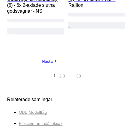
(6) - 6x 2-axlade slutna 
Railion
godsvagnar - NS
Nästa
1
2
3
…
53
Relaterade samlingar
ÖBB Modelltåg
Fleischmann plåtleksak