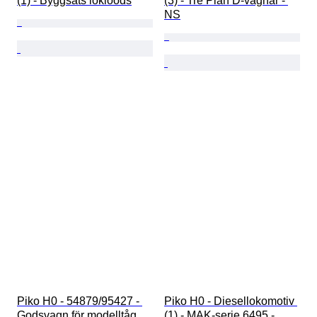
(1) - Byggsats lokloods
(3) - Tre Plan D-vagnar - 
NS
Piko H0 - 54879/95427 - 
Piko H0 - Diesellokomotiv 
Godsvagn för modelltåg 
(1) - MAK-serie 6495 - 