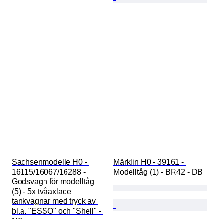
Sachsenmodelle H0 - 
Märklin H0 - 39161 - 
16115/16067/16288 - 
Modelltåg (1) - BR42 - DB
Godsvagn för modelltåg 
(5) - 5x tvåaxlade 
tankvagnar med tryck av 
bl.a. "ESSO" och "Shell" - 