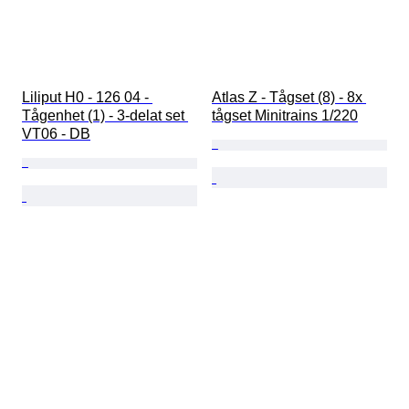
Liliput H0 - 126 04 - 
Atlas Z - Tågset (8) - 8x 
Tågenhet (1) - 3-delat set 
tågset Minitrains 1/220
VT06 - DB