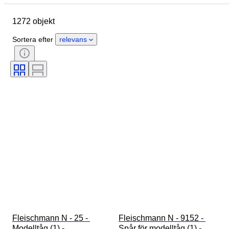
Ursprungsland
Material
1272 objekt
Skick
Extra tillbehör
Period
Färg
Skala
Kontroll
Sortera efter
relevans
Strömtillförsel
Järnvägsföretag
Era
Fleischmann N - 25 - 
Fleischmann N - 9152 - 
Modelltåg (1) - 
Spår för modelltåg (1) - 