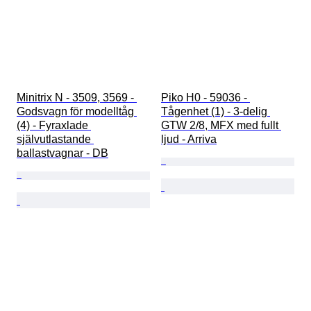
Minitrix N - 3509, 3569 - 
Piko H0 - 59036 - 
Godsvagn för modelltåg 
Tågenhet (1) - 3-delig 
(4) - Fyraxlade 
GTW 2/8, MFX med fullt 
självutlastande 
ljud - Arriva
ballastvagnar - DB