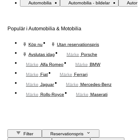
Automobilia
Automobilia - bildelar
Automob
Populär i Automobilia & Motobilia
Köp nu
Utan reservationspris
Avslutas idag
Märke
Porsche
Märke
Alfa Romeo
Märke
BMW
Märke
Fiat
Märke
Ferrari
Märke
Jaguar
Märke
Mercedes-Benz
Märke
Rolls-Royce
Märke
Maserati
Filter
Reservationspris