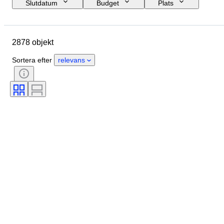
Slutdatum
Budget
Plats
Storlek
Mått
Märke
Objekt
Ursprungsland
2878 objekt
Material
Kön
Skick
Extra tillbehör
Period
Ämne
Sortera efter
relevans
Stil
Teknik
Signatur
Utgåva nr.
Färg
Urverk
Klädstorlek
Automobilia-typ
Säljs av
Boettens diameter
Era
Original / kopia