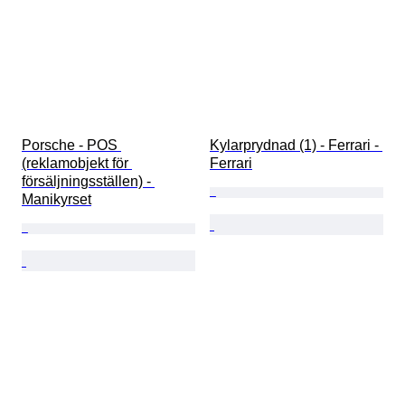
Porsche - POS 
Kylarprydnad (1) - Ferrari - 
(reklamobjekt för 
Ferrari
försäljningsställen) - 
Manikyrset