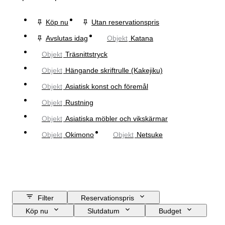
Köp nu
Utan reservationspris
Avslutas idag
Objekt
Katana
Objekt
Träsnittstryck
Objekt
Hängande skriftrulle (Kakejiku)
Objekt
Asiatisk konst och föremål
Objekt
Rustning
Objekt
Asiatiska möbler och vikskärmar
Objekt
Okimono
Objekt
Netsuke
Filter
Reservationspris
Köp nu
Slutdatum
Budget
Plats
Storlek
Mått