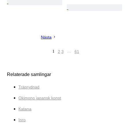
Nästa
1
2
3
…
61
Relaterade samlingar
Träprydnad
Okimono japansk konst
Katana
Inro