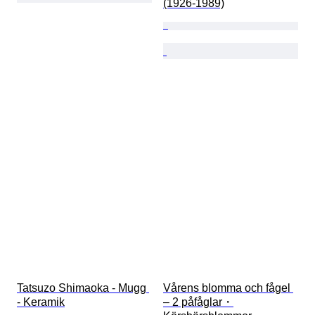
(1926-1989)
Tatsuzo Shimaoka - Mugg 
Vårens blomma och fågel 
- Keramik
– 2 påfåglar・