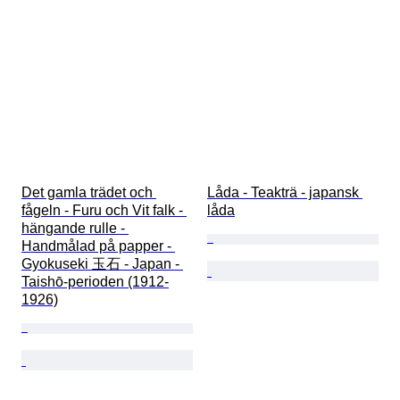
Det gamla trädet och 
Låda - Teakträ - japansk 
fågeln - Furu och Vit falk - 
låda
hängande rulle - 
Handmålad på papper - 
Gyokuseki 玉石 - Japan - 
Taishō-perioden (1912-
1926)