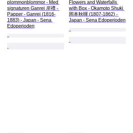
plommonblommor - Med 
Flowers and Waterfalls 
signaturen Ganrei 岸禮 - 
with Box - Okamoto Shuki 
Papper - Ganrei (1816-
岡本秋暉 (1807-1862) - 
1883) - Japan - Sena 
Japan - Sena Edoperioden
Edoperioden