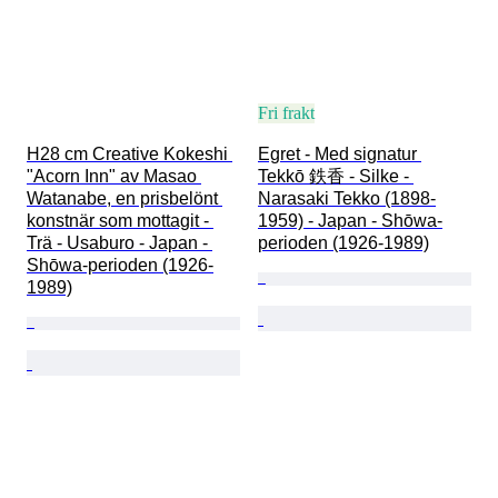
Fri frakt
H28 cm Creative Kokeshi 
Egret - Med signatur 
"Acorn Inn" av Masao 
Tekkō 鉄香 - Silke - 
Watanabe, en prisbelönt 
Narasaki Tekko (1898-
konstnär som mottagit - 
1959) - Japan - Shōwa-
Trä - Usaburo - Japan - 
perioden (1926-1989)
Shōwa-perioden (1926-
1989)