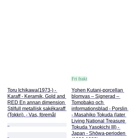
Fri frakt
Toru Ichikawa(1973-) - 
Yohen Kutani-porcellan 
Karaff - Keramik, Gold and 
blomvas – Signerad – 
RED En annan dimension 
Tomobako och 
Stilfull metallisk sakékaraff 
informationsblad - Porslin 
(Tokkri). - Vas, föremål
- Masahiko Tokuda (later 
Living National Treasure 
Tokuda Yasokichi III) - 
Japan - Shōwa-perioden 