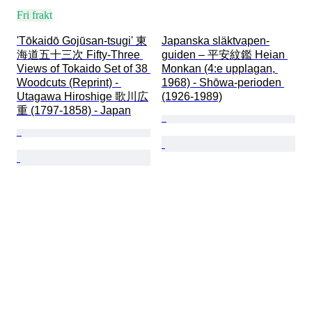
Fri frakt
'Tōkaidō Gojūsan-tsugi' 東
Japanska släktvapen-
海道五十三次 Fifty-Three 
guiden – 平安紋鑑 Heian 
Views of Tokaido Set of 38 
Monkan (4:e upplagan, 
Woodcuts (Reprint) - 
1968) - Shōwa-perioden 
Utagawa Hiroshige 歌川広
(1926-1989)
重 (1797-1858) - Japan