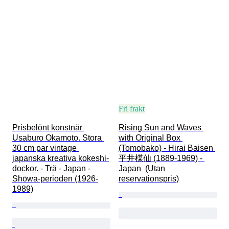
Fri frakt
Prisbelönt konstnär 
Rising Sun and Waves 
Usaburo Okamoto. Stora 
with Original Box 
30 cm par vintage 
(Tomobako) - Hirai Baisen 
japanska kreativa kokeshi-
平井楳仙 (1889-1969) - 
dockor. - Trä - Japan - 
Japan  (Utan 
Shōwa-perioden (1926-
reservationspris)
1989)