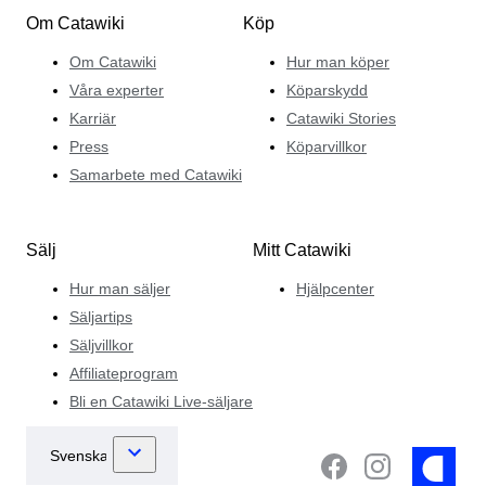
Om Catawiki
Köp
Om Catawiki
Hur man köper
Våra experter
Köparskydd
Karriär
Catawiki Stories
Press
Köparvillkor
Samarbete med Catawiki
Sälj
Mitt Catawiki
Hur man säljer
Hjälpcenter
Säljartips
Säljvillkor
Affiliateprogram
Bli en Catawiki Live-säljare