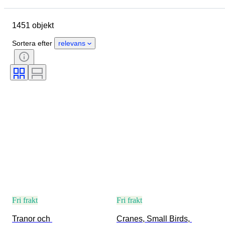
Objekt
Ursprungsland
1451 objekt
Material
Skick
Extra tillbehör
Period
Ämne
Sortera efter
relevans
Stil
Teknik
Signatur
Utgåva nr.
Språk
Färg
Säljs av
Konstnär
Dekor
Era
Tillskrivning
Original / kopia
Skapare
Provenans
Fri frakt
Fri frakt
Tranor och 
Cranes, Small Birds, 