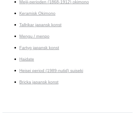
Meiji-perioden (1868-1912) okimono
Keramisk Okimono
Tallrikar japansk konst
Mengu / menpo
Fartyg japansk konst
Haidate
Heisei period (1989-nutid) suiseki
Bricka japansk konst