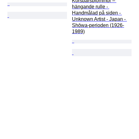
Körsbärsblommor – 
hängande rulle - 
Handmålad på siden - 
Unknown Artist - Japan - 
Shōwa-perioden (1926-
1989)