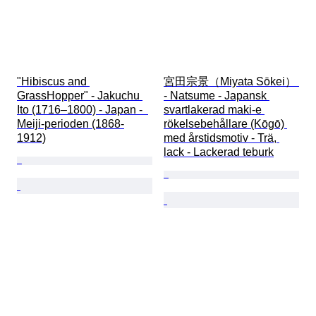
"Hibiscus and 
宮田宗景（Miyata Sōkei） 
GrassHopper" - Jakuchu 
- Natsume - Japansk 
Ito (1716–1800) - Japan -  
svartlakerad maki-e 
Meiji-perioden (1868-
rökelsebehållare (Kōgō) 
1912)
med årstidsmotiv - Trä, 
lack - Lackerad teburk