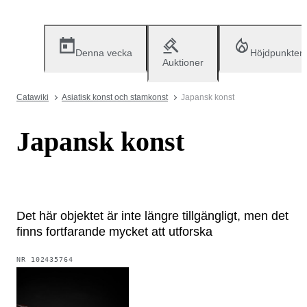
Denna vecka
Höjdpunkter
Auktioner
Catawiki
Asiatisk konst och stamkonst
Japansk konst
Japansk konst
Det här objektet är inte längre tillgängligt, men det
finns fortfarande mycket att utforska
NR
102435764