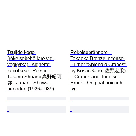
Tsujidō kōgō 
Rökelsebrännare - 
(rökelsebehållare vid 
Takaoka Bronze Incense 
vägkyrka) - signerat 
Burner “Splendid Cranes” 
tomobako - Porslin - 
by Kosai Sano (佐野宏采) 
Takano Shōami 高野昭阿
– Cranes and Tortoise - 
弥 - Japan - Shōwa-
Brons - Original box och 
perioden (1926-1989)
tyg