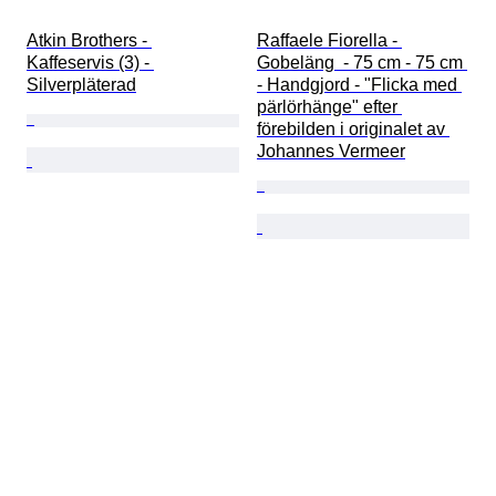
Atkin Brothers - 
Raffaele Fiorella - 
Kaffeservis (3) - 
Gobeläng  - 75 cm - 75 cm 
Silverpläterad
- Handgjord - "Flicka med 
pärlörhänge" efter 
förebilden i originalet av 
Johannes Vermeer