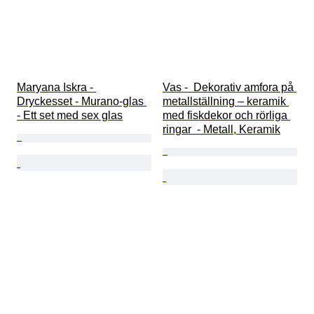
Maryana Iskra - 
Vas -  Dekorativ amfora på 
Dryckesset - Murano-glas 
metallställning – keramik 
- Ett set med sex glas
med fiskdekor och rörliga 
ringar  - Metall, Keramik