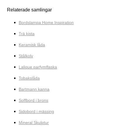
Relaterade samlingar
Bordslampa Home Inspiration
Trä kista
Keramisk låda
Stålkolv
Lalique parfymflaska
Tobakslåda
Bartmann kanna
Soffbord i brons
Sidobord i mässing
Mineral Skulptur