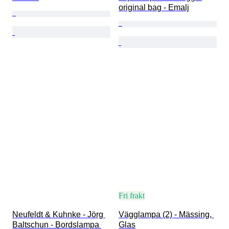
original bag - Emalj
Fri frakt
Neufeldt & Kuhnke - Jörg 
Vägglampa (2) - Mässing, 
Baltschun - Bordslampa 
Glas