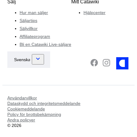
Sälj
Mitt Catawiki
Hur man säljer
Hjälpcenter
Säljartips
Säljvillkor
Affiliateprogram
Bli en Catawiki Live-säljare
Användarvillkor
Dataskydd och integritetsmeddelande
Cookiemeddelande
Policy för brottsbekämpning
Andra policyer
©
2026