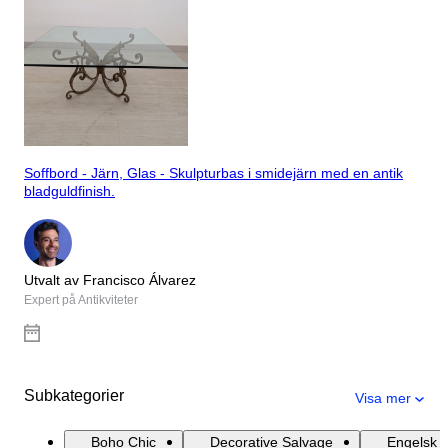
Soffbord - Järn, Glas - Skulpturbas i smidejärn med en antik
bladguldfinish.
Utvalt av Francisco Álvarez
Expert på Antikviteter
Subkategorier
Visa mer
Boho Chic
Decorative Salvage
Engelsk l