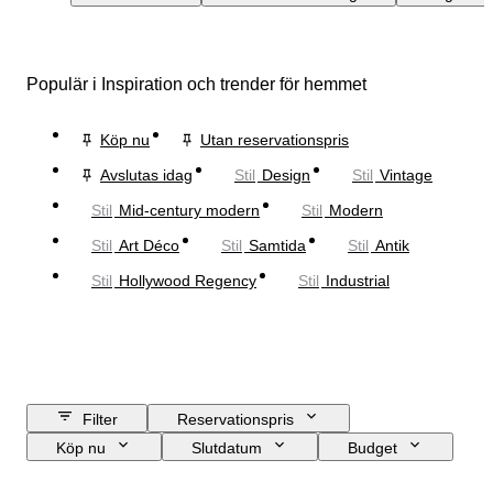
Populär i Inspiration och trender för hemmet
Köp nu
Utan reservationspris
Avslutas idag
Stil
Design
Stil
Vintage
Stil
Mid-century modern
Stil
Modern
Stil
Art Déco
Stil
Samtida
Stil
Antik
Stil
Hollywood Regency
Stil
Industrial
Filter
Reservationspris
Köp nu
Slutdatum
Budget
Plats
Storlek
Mått