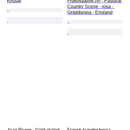
Kristall
Frukosttallrik (9) - Pastoral 
Country Scene - rosa - 
Gräddsnipa - England
Joan Rivers - Gold-plated 
Fransk kunglig krona – 