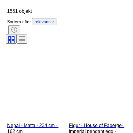
Märke
Objekt
1551 objekt
Ursprungsland
Material
Kön
Skick
Period
Sortera efter
relevans
Certifiering
Ämne
Stil
Teknik
Signatur
Utgåva nr.
Färg
Säljs av
Original / kopia
Konstnär
Kraftreserv
Era
Skapare
Modell
Nepal - Matta - 234 cm - 
Figur - House of Faberge- 
162 cm
Imperial pendant egg - 