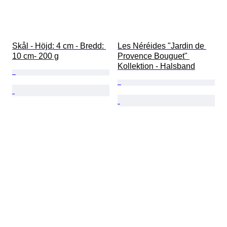
Skål - Höjd: 4 cm - Bredd: 
Les Néréides "Jardin de 
10 cm- 200 g
Provence Bouguet" 
Kollektion - Halsband