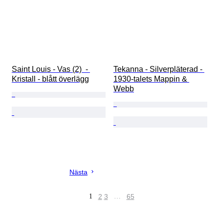
Saint Louis - Vas (2)  - 
Tekanna - Silverpläterad - 
Kristall - blått överlägg
1930-talets Mappin & 
Webb
Nästa
1
2
3
…
65