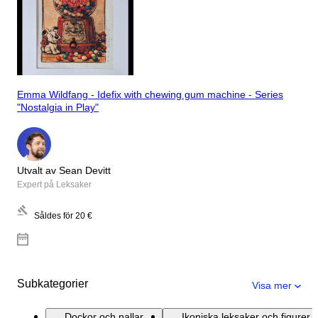
Emma Wildfang - Idefix with chewing gum machine - Series
"Nostalgia in Play"
Utvalt av Sean Devitt
Expert på Leksaker
Såldes för
20 €
Subkategorier
Visa mer
Dockor och nallar
Ikoniska leksaker och figurer