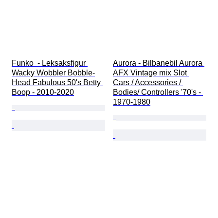
Funko  - Leksaksfigur 
Aurora - Bilbanebil Aurora 
Wacky Wobbler Bobble-
AFX Vintage mix Slot 
Head Fabulous 50's Betty 
Cars / Accessories / 
Boop - 2010-2020
Bodies/ Controllers '70's - 
1970-1980