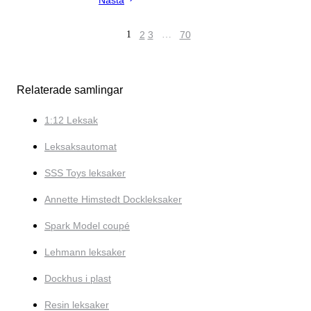
Nästa
1
2
3
…
70
Relaterade samlingar
1:12 Leksak
Leksaksautomat
SSS Toys leksaker
Annette Himstedt Dockleksaker
Spark Model coupé
Lehmann leksaker
Dockhus i plast
Resin leksaker