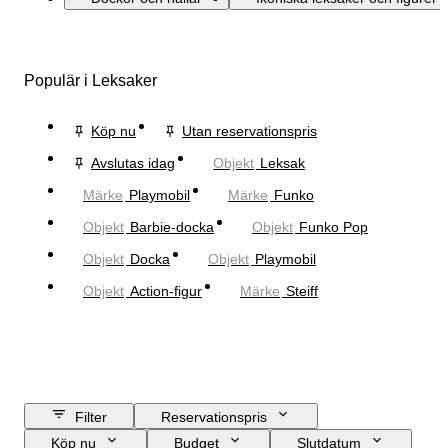
Populär i Leksaker
Köp nu
Utan reservationspris
Avslutas idag
Objekt
Leksak
Märke
Playmobil
Märke
Funko
Objekt
Barbie-docka
Objekt
Funko Pop
Objekt
Docka
Objekt
Playmobil
Objekt
Action-figur
Märke
Steiff
Filter
Reservationspris
Köp nu
Budget
Slutdatum