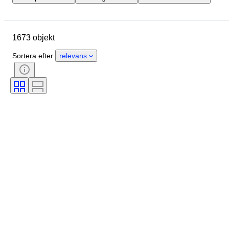
Plats
Märke
Objekt
Ursprungsland
Material
1673 objekt
Skick
Extra tillbehör
Period
Ämne
Stil
Teknik
Sortera efter
relevans
Signatur
Utgåva nr.
Språk
Färg
Valuta
Skala
Serie
Testad och fungerande
Säljs av
Original / kopia
Konstnär
Era