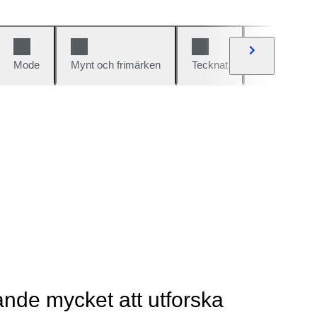
Mode
Mynt och frimärken
Tecknat
Bilar och cy
rande mycket att utforska