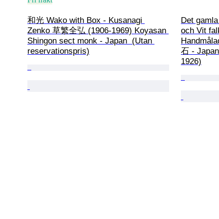
和光 Wako with Box - Kusanagi 
Det gamla 
Zenko 草繁全弘 (1906-1969) Koyasan 
och Vit fal
Shingon sect monk - Japan  (Utan 
Handmålad
reservationspris)
石 - Japan 
1926)