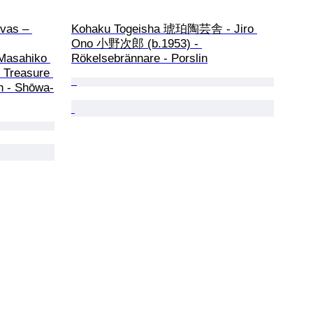
vas – 
Kohaku Togeisha 琥珀陶芸舎 - Jiro 
Ono 小野次郎 (b.1953) - 
 Masahiko 
Rökelsebrännare - Porslin
l Treasure 
an - Shōwa-