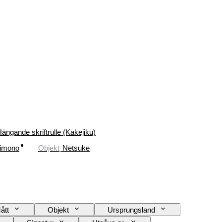
ängande skriftrulle (Kakejiku)
imono
Objekt
Netsuke
ått
Objekt
Ursprungsland