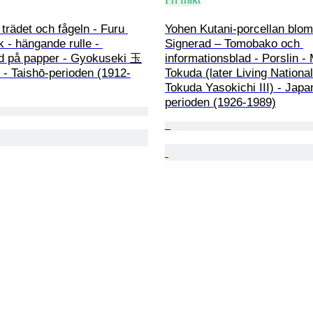
trädet och fågeln - Furu 
Yohen Kutani-porcellan blom
k - hängande rulle - 
Signerad – Tomobako och 
 på papper - Gyokuseki 玉
informationsblad - Porslin -
- Taishō-perioden (1912-
Tokuda (later Living Nationa
Tokuda Yasokichi III) - Jap
perioden (1926-1989)