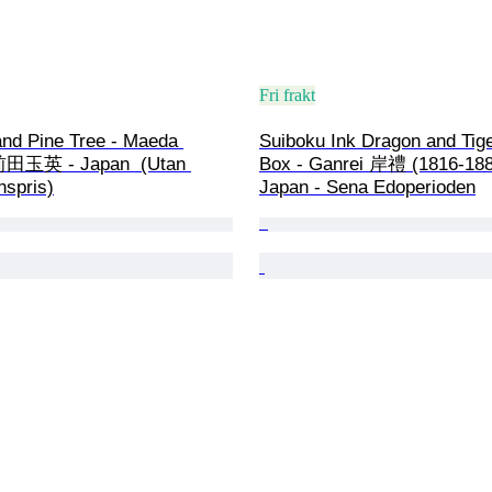
Fri frakt
and Pine Tree - Maeda 
Suiboku Ink Dragon and Tige
前田玉英 - Japan  (Utan 
Box - Ganrei 岸禮 (1816-188
nspris)
Japan - Sena Edoperioden