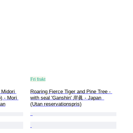
Fri frakt
idori 
Roaring Fierce Tiger and Pine Tree - 
) - Mori 
with seal 'Ganshin' 岸眞 - Japan  
pan
(Utan reservationspris)