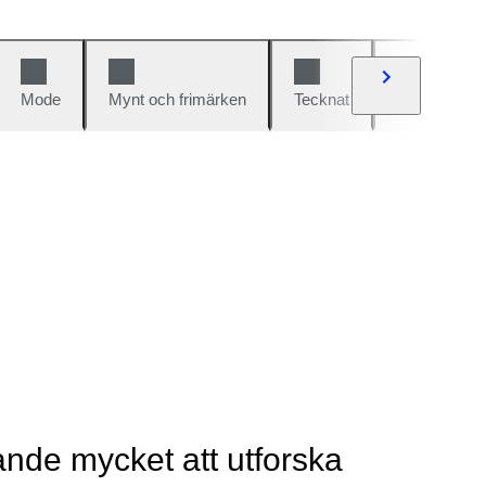
Mode
Mynt och frimärken
Tecknat
Bilar och cy
rande mycket att utforska