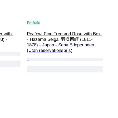
Fri frakt
r with 
Peafowl Pine Tree and Rose with Box 
3) - 
- Hazama Seigai 羽様西崕 (1811-
1878) - Japan - Sena Edoperioden  
(Utan reservationspris)