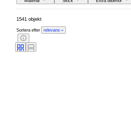
Material
Skick
Extra tillbehör
Språk
Färg
Era
Säljs 
Provenans
1541 objekt
Sortera efter
relevans