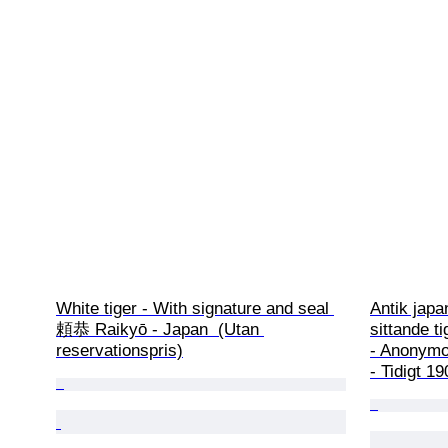
White tiger - With signature and seal 
Antik japa
頼恭 Raikyō - Japan  (Utan 
sittande t
reservationspris)
- Anonymo
- Tidigt 19