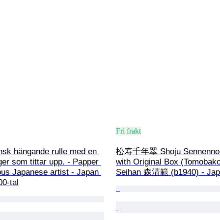
Fri frakt
nsk hängande rulle med en 
松寿千年翠 Shoju Sennenno M
iger som tittar upp. - Papper 
with Original Box (Tomobako
us Japanese artist - Japan 
Seihan 森清範 (b1940) - Ja
00-tal