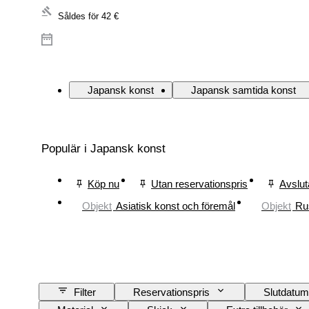
Såldes för
42 €
Japansk konst
Japansk samtida konst
Populär i Japansk konst
Köp nu
Utan reservationspris
Avslut
Objekt
Asiatisk konst och föremål
Objekt
Ru
Filter
Reservationspris
Slutdatum