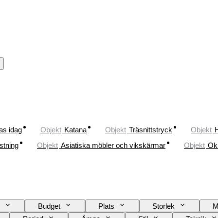
as idag
Objekt
Katana
Objekt
Träsnittstryck
Objekt
H
stning
Objekt
Asiatiska möbler och vikskärmar
Objekt
Ok
Budget
Plats
Storlek
M