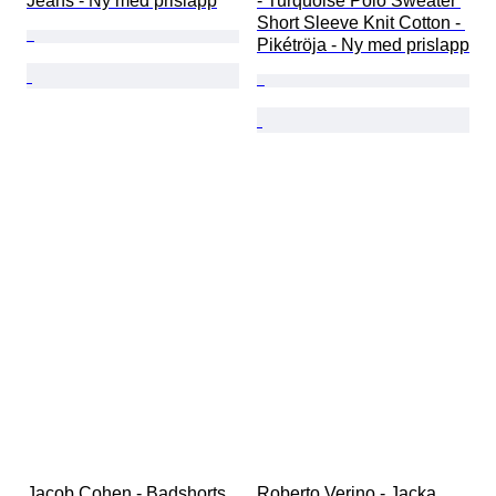
Jeans - Ny med prislapp
- Turquoise Polo Sweater 
Short Sleeve Knit Cotton - 
Pikétröja - Ny med prislapp
Jacob Cohen - Badshorts 
Roberto Verino - Jacka