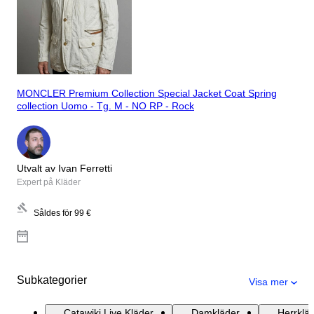
MONCLER Premium Collection Special Jacket Coat Spring
collection Uomo - Tg. M - NO RP - Rock
Utvalt av Ivan Ferretti
Expert på Kläder
Såldes för
99 €
Subkategorier
Visa mer
Catawiki Live Kläder
Damkläder
Herrklä