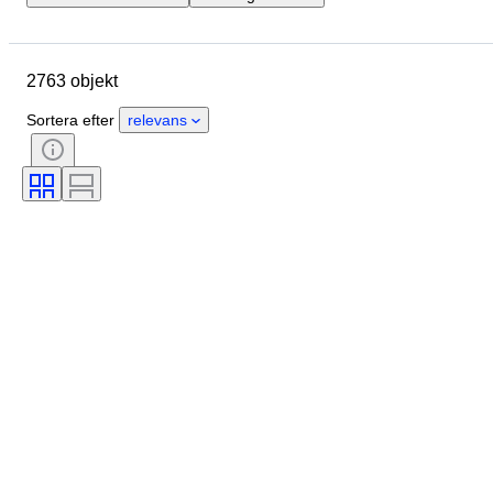
Slutdatum
Plats
Märke
Objekt
Ursprungsland
2763 objekt
Material
Kön
Skick
Period
Stil
Färg
Sortera efter
relevans
Klädstorlek
Produktstorlek
Era
Mönster
Storlek på skjortkrage
Tillbehör ingår
Skostorlek