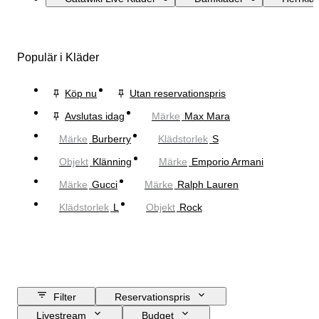
Populär i Kläder
Köp nu
Utan reservationspris
Avslutas idag
Märke
Max Mara
Märke
Burberry
Klädstorlek
S
Objekt
Klänning
Märke
Emporio Armani
Märke
Gucci
Märke
Ralph Lauren
Klädstorlek
L
Objekt
Rock
Filter
Reservationspris
Livestream
Budget