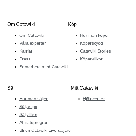
Om Catawiki
Köp
Om Catawiki
Hur man köper
Våra experter
Köparskydd
Karriär
Catawiki Stories
Press
Köparvillkor
Samarbete med Catawiki
Sälj
Mitt Catawiki
Hur man säljer
Hjälpcenter
Säljartips
Säljvillkor
Affiliateprogram
Bli en Catawiki Live-säljare