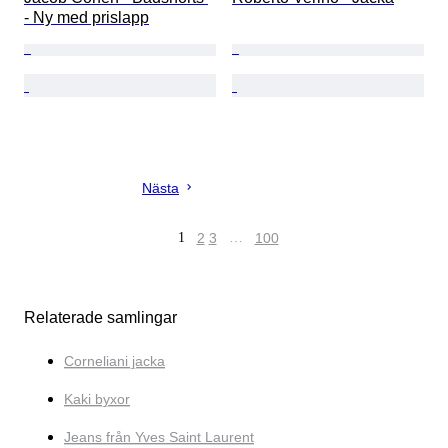
- Ny med prislapp
Nästa
1
2
3
…
100
Relaterade samlingar
Corneliani jacka
Kaki byxor
Jeans från Yves Saint Laurent