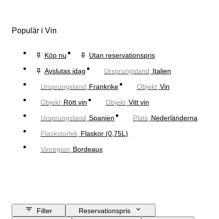
Populär i Vin
Köp nu
Utan reservationspris
Avslutas idag
Ursprungsland
Italien
Ursprungsland
Frankrike
Objekt
Vin
Objekt
Rött vin
Objekt
Vitt vin
Ursprungsland
Spanien
Plats
Nederländerna
Flaskstorlek
Flaskor (0,75L)
Vinregion
Bordeaux
Filter
Reservationspris