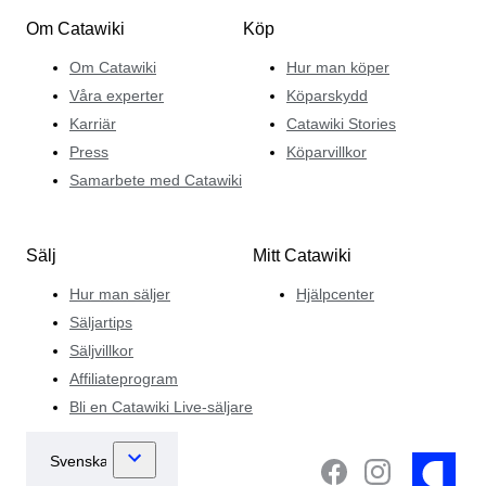
Om Catawiki
Köp
Om Catawiki
Hur man köper
Våra experter
Köparskydd
Karriär
Catawiki Stories
Press
Köparvillkor
Samarbete med Catawiki
Sälj
Mitt Catawiki
Hur man säljer
Hjälpcenter
Säljartips
Säljvillkor
Affiliateprogram
Bli en Catawiki Live-säljare