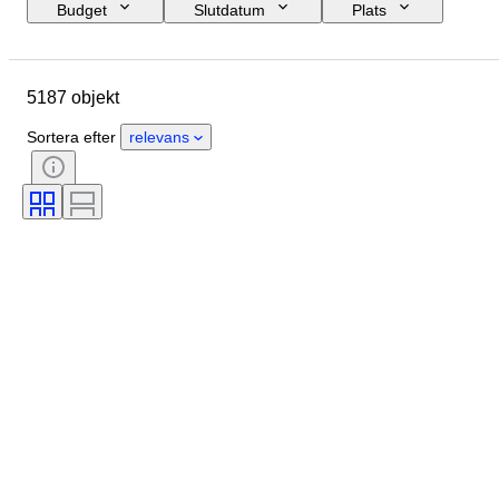
Budget
Slutdatum
Plats
Märke
Objekt
Ursprungsland
Flaskstorlek
5187 objekt
Material
Skick
Extra tillbehör
Period
Stil
Sortera efter
relevans
Färg
Vinregion
Vinbenämning/klassifiering
Fyllnadsnivå på vinflaskan
Klassificering av vin
Druvsorter
Era