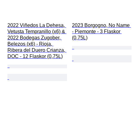
2022 Viñedos La Dehesa, 
2023 Borgogno, No Name 
Vetusta Tempranillo (x6) & 
- Piemonte - 3 Flaskor 
2022 Bodegas Zugober, 
(0,75L)
Belezos (x6) - Rioja, 
Ribera del Duero Crianza, 
DOC - 12 Flaskor (0,75L)