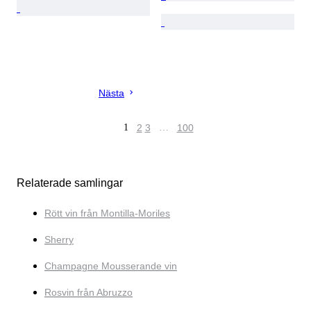
Nästa
1
2
3
…
100
Relaterade samlingar
Rött vin från Montilla-Moriles
Sherry
Champagne Mousserande vin
Rosvin från Abruzzo