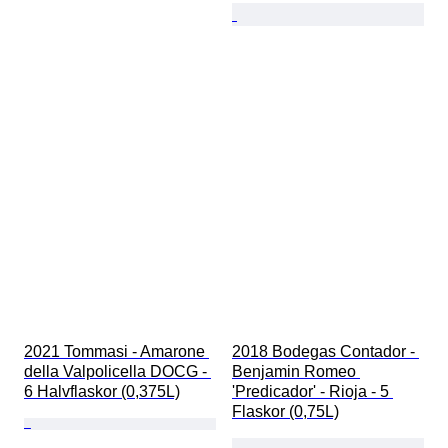
2021 Tommasi - Amarone 
2018 Bodegas Contador - 
della Valpolicella DOCG - 
Benjamin Romeo 
6 Halvflaskor (0,375L)
'Predicador' - Rioja - 5 
Flaskor (0,75L)