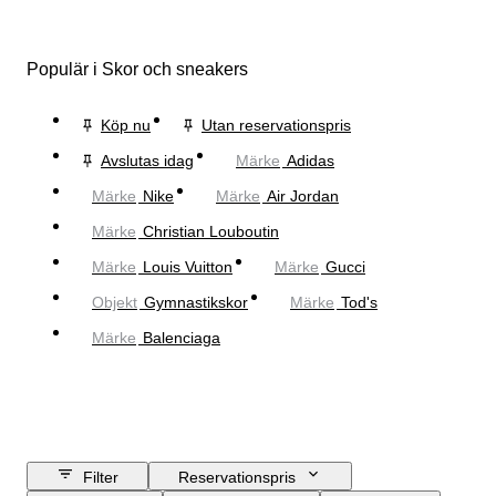
Populär i Skor och sneakers
Köp nu
Utan reservationspris
Avslutas idag
Märke
Adidas
Märke
Nike
Märke
Air Jordan
Märke
Christian Louboutin
Märke
Louis Vuitton
Märke
Gucci
Objekt
Gymnastikskor
Märke
Tod's
Märke
Balenciaga
Filter
Reservationspris