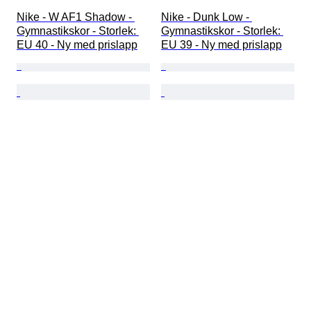
Nike - W AF1 Shadow - 
Nike - Dunk Low - 
Gymnastikskor - Storlek: 
Gymnastikskor - Storlek: 
EU 40 - Ny med prislapp
EU 39 - Ny med prislapp