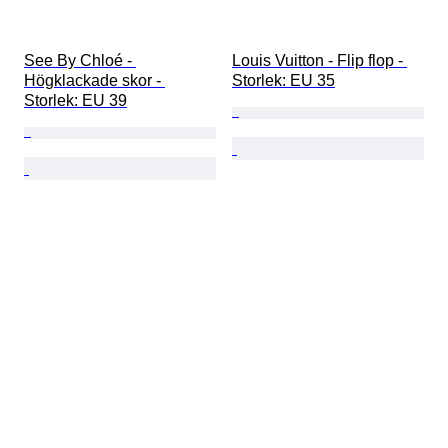
See By Chloé - 
Louis Vuitton - Flip flop - 
Högklackade skor - 
Storlek: EU 35
Storlek: EU 39