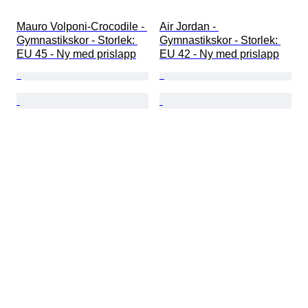
Mauro Volponi-Crocodile - 
Air Jordan - 
Gymnastikskor - Storlek: 
Gymnastikskor - Storlek: 
EU 45 - Ny med prislapp
EU 42 - Ny med prislapp