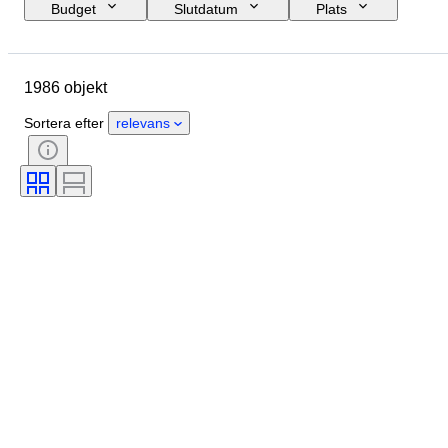
Budget
Slutdatum
Plats
Märke
Skostorlek
Objekt
Ursprungsland
Material
1986 objekt
Kön
Skick
Signatur
Färg
Era
Tillbehör ingår
Sortera efter
relevans
Mönster
Modell