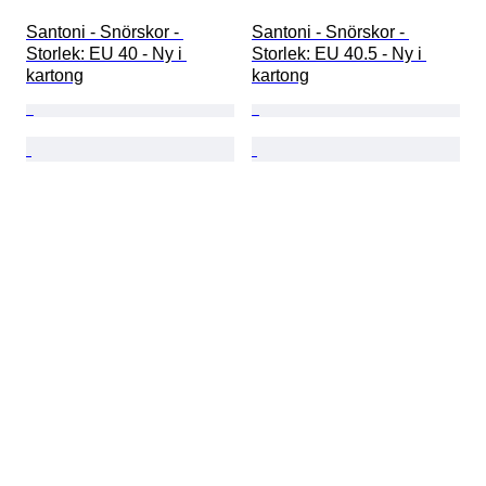
Santoni - Snörskor - 
Santoni - Snörskor - 
Storlek: EU 40 - Ny i 
Storlek: EU 40.5 - Ny i 
kartong
kartong