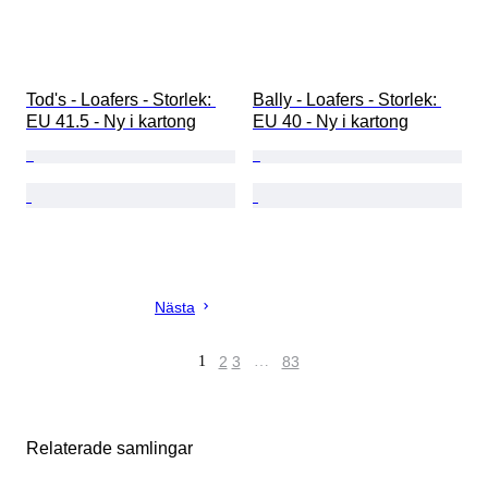
Tod's - Loafers - Storlek: 
Bally - Loafers - Storlek: 
EU 41.5 - Ny i kartong
EU 40 - Ny i kartong
Nästa
1
2
3
…
83
Relaterade samlingar