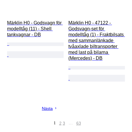
Märklin H0 - Godsvagn för 
Märklin H0 - 47122 - 
modelltåg (11) - Shell 
Godsvagn-set för 
tankvagnar - DB
modelltåg (1) - Fraktbilsats 
med sammanlänkade 
tvåaxlade biltransporter 
med last på bilarna 
(Mercedes) - DB
Nästa
1
2
3
…
63