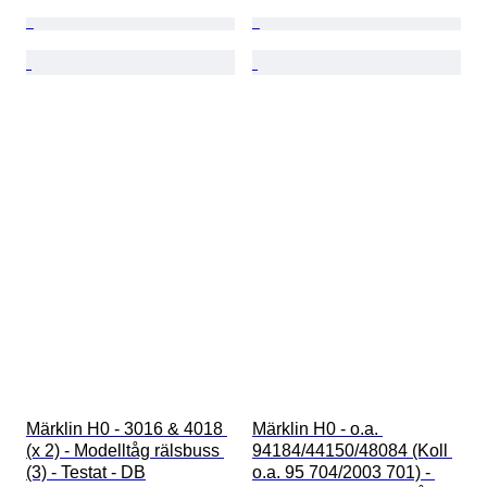
Märklin H0 - 3016 & 4018 
Märklin H0 - o.a. 
(x 2) - Modelltåg rälsbuss 
94184/44150/48084 (Koll 
(3) - Testat - DB
o.a. 95 704/2003 701) - 