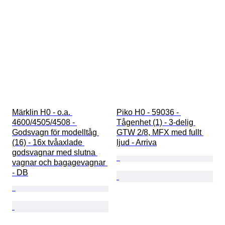
Märklin H0 - o.a. 
Piko H0 - 59036 - 
4600/4505/4508 - 
Tågenhet (1) - 3-delig 
Godsvagn för modelltåg 
GTW 2/8, MFX med fullt 
(16) - 16x tvåaxlade 
ljud - Arriva
godsvagnar med slutna 
vagnar och bagagevagnar 
- DB