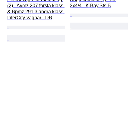
(2) - Avmz 207 första klass 
2x4/4 - K.Bay.Sts.B
& Bpmz 291.3 andra klass 
InterCity-vagnar - DB