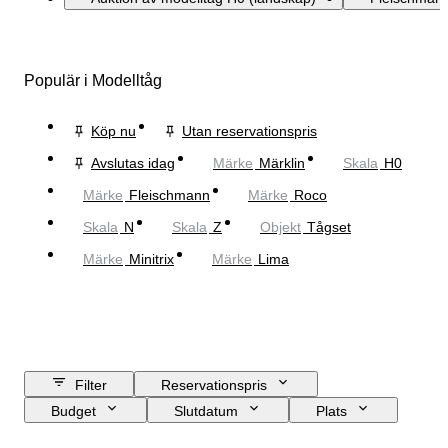
Populär i Modelltåg
Köp nu
Utan reservationspris
Avslutas idag
Märke
Märklin
Skala
H0
Märke
Fleischmann
Märke
Roco
Skala
N
Skala
Z
Objekt
Tågset
Märke
Minitrix
Märke
Lima
Filter
Reservationspris
Budget
Slutdatum
Plats
Märke
Objekt