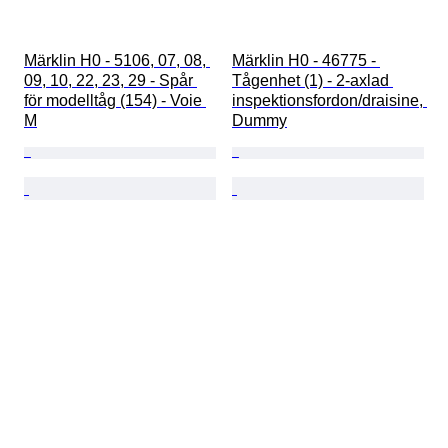
Märklin H0 - 5106, 07, 08, 
Märklin H0 - 46775 - 
09, 10, 22, 23, 29 - Spår 
Tågenhet (1) - 2-axlad 
för modelltåg (154) - Voie 
inspektionsfordon/draisine, 
M
Dummy