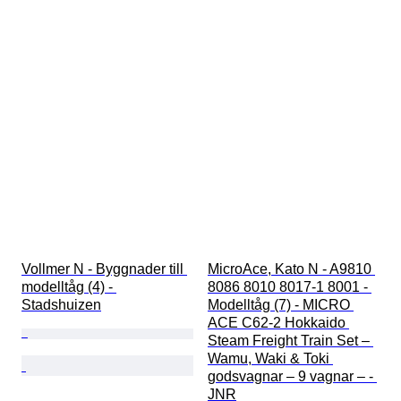
Vollmer N - Byggnader till 
MicroAce, Kato N - A9810 
modelltåg (4) - 
8086 8010 8017-1 8001 - 
Stadshuizen
Modelltåg (7) - MICRO 
ACE C62-2 Hokkaido 
Steam Freight Train Set – 
Wamu, Waki & Toki 
godsvagnar – 9 vagnar – - 
JNR