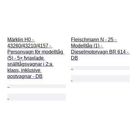
Märklin H0 - 
Fleischmann N - 25 - 
43260/43210/4157 - 
Modelltåg (1) - 
Personvagn för modelltåg 
Dieselmotorvagn BR 614 - 
(5) - 5× fyraxlade 
DB
snälltågsvagnar i 2:a 
klass, inklusive 
postvagnar - DB