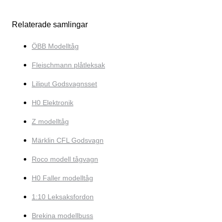
Relaterade samlingar
ÖBB Modelltåg
Fleischmann plåtleksak
Liliput Godsvagnsset
H0 Elektronik
Z modelltåg
Märklin CFL Godsvagn
Roco modell tågvagn
H0 Faller modelltåg
1:10 Leksaksfordon
Brekina modellbuss