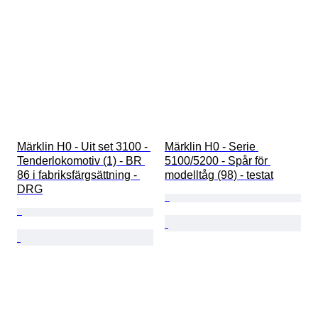
Märklin H0 - Uit set 3100 - 
Märklin H0 - Serie 
Tenderlokomotiv (1) - BR 
5100/5200 - Spår för 
86 i fabriksfärgsättning - 
modelltåg (98) - testat
DRG