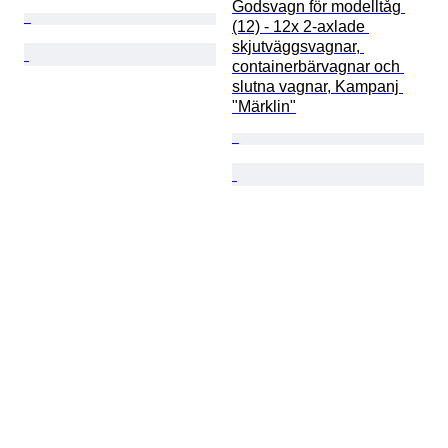
Godsvagn för modelltåg 
(12) - 12x 2-axlade 
skjutväggsvagnar, 
containerbärvagnar och 
slutna vagnar, Kampanj 
"Märklin"