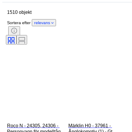
Ursprungsland
Material
1510 objekt
Skick
Extra tillbehör
Period
Ämne
Stil
Färg
Sortera efter
relevans
Skala
Kontroll
Strömtillförsel
Järnvägsföretag
Era
Original / kopia
Roco N - 24305, 24306 - 
Märklin H0 - 37961 - 
Personvagn för modelltåg 
Ånglokomotiv (1) - Gt 