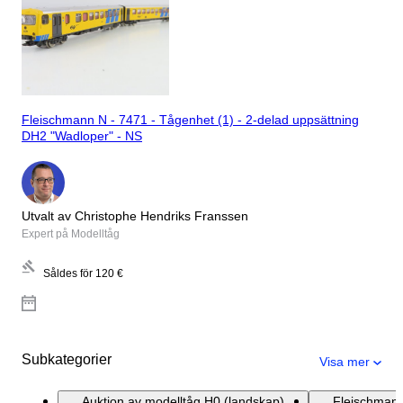
Fleischmann N - 7471 - Tågenhet (1) - 2-delad uppsättning
DH2 "Wadloper" - NS
Utvalt av Christophe Hendriks Franssen
Expert på Modelltåg
Såldes för
120 €
Subkategorier
Visa mer
Auktion av modelltåg H0 (landskap)
Fleischmann