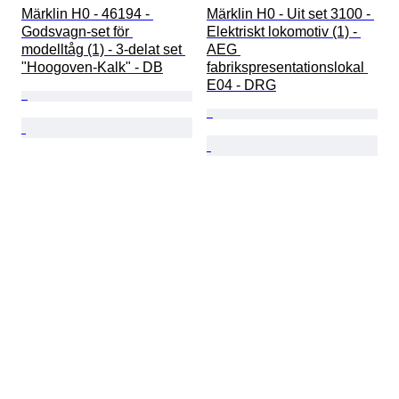
Märklin H0 - 46194 - 
Märklin H0 - Uit set 3100 - 
Godsvagn-set för 
Elektriskt lokomotiv (1) - 
modelltåg (1) - 3-delat set 
AEG 
"Hoogoven-Kalk" - DB
fabrikspresentationslokal 
E04 - DRG