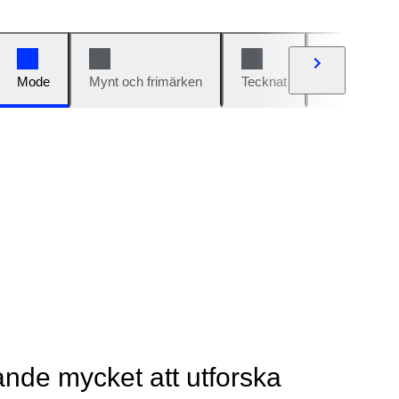
Mode
Mynt och frimärken
Tecknat
Bilar och cy
rande mycket att utforska