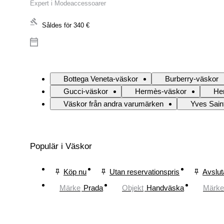
Expert i Modeaccessoarer
Såldes för
340 €
Bottega Veneta-väskor
Burberry-väskor
Gucci-väskor
Hermès-väskor
He
Väskor från andra varumärken
Yves Sain
Populär i Väskor
Köp nu
Utan reservationspris
Avslut
Märke
Prada
Objekt
Handväska
Märke