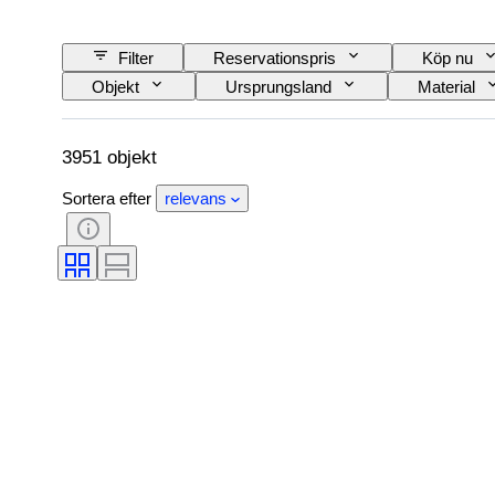
Filter
Reservationspris
Köp nu
Objekt
Ursprungsland
Material
Produktstorlek
Era
Modell
3951 objekt
Sortera efter
relevans