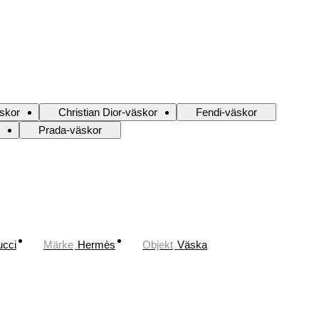
skor
Christian Dior-väskor
Fendi-väskor
Prada-väskor
cci
Märke
Hermès
Objekt
Väska