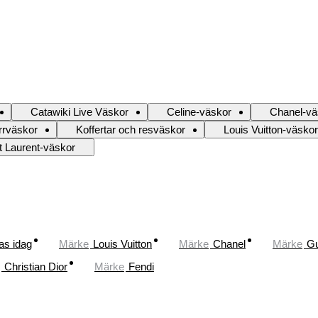
Catawiki Live Väskor
Celine-väskor
Chanel-vä
rrväskor
Koffertar och resväskor
Louis Vuitton-väskor
t Laurent-väskor
as idag
Märke
Louis Vuitton
Märke
Chanel
Märke
Gu
Christian Dior
Märke
Fendi