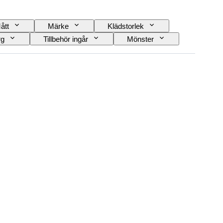
ått
Märke
Klädstorlek
rg
Tillbehör ingår
Mönster