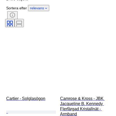
Sten
Certifiering
Finhet
Sortera efter
relevans
Stil
Färg
Klädstorlek
Slipning
Produktstorlek
Mönster
Tillbehör ingår
Diamanttyp
Size
Era
Skapare
Modell
Cartier - Solglasögon
Camrose & Kross - JBK 
Jacqueline B. Kennedy 
Flerfärgad Kristallnät - 
Armband