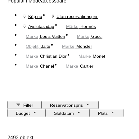
Populär i Modeaccessoarer
Köp nu
Utan reservationspris
Avslutas idag
Märke
Hermès
Märke
Louis Vuitton
Märke
Gucci
Objekt
Bälte
Märke
Moncler
Märke
Christian Dior
Märke
Monet
Märke
Chanel
Märke
Cartier
Filter
Reservationspris
Budget
Slutdatum
Plats
Mått
Märke
Objekt
Ursprungsland
Material
2493 objekt
Kön
Skick
Period