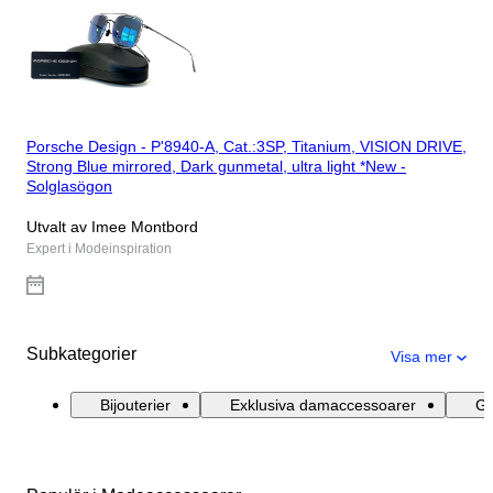
Porsche Design - P'8940-A, Cat.:3SP, Titanium, VISION DRIVE,
Strong Blue mirrored, Dark gunmetal, ultra light *New -
Solglasögon
Utvalt av Imee Montbord
Expert i Modeinspiration
Subkategorier
Visa mer
Bijouterier
Exklusiva damaccessoarer
Gl