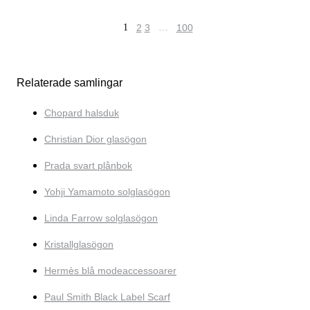
1
2
3
…
100
Relaterade samlingar
Chopard halsduk
Christian Dior glasögon
Prada svart plånbok
Yohji Yamamoto solglasögon
Linda Farrow solglasögon
Kristallglasögon
Hermès blå modeaccessoarer
Paul Smith Black Label Scarf