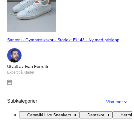
Santoni - Gymnastikskor - Storlek: EU 43 - Ny med prislapp
Utvalt av Ivan Ferretti
Expert på Kläder
Subkategorier
Visa mer
Catawiki Live Sneakers
Damskor
Herrsk