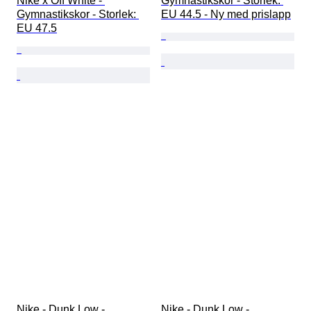
Nike x Off White - 
Gymnastikskor - Storlek: 
Gymnastikskor - Storlek: 
EU 44.5 - Ny med prislapp
EU 47.5
Nike - Dunk Low - 
Nike - Dunk Low - 