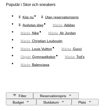
Populär i Skor och sneakers
Köp nu
Utan reservationspris
Avslutas idag
Märke
Adidas
Märke
Nike
Märke
Air Jordan
Märke
Christian Louboutin
Märke
Louis Vuitton
Märke
Gucci
Objekt
Gymnastikskor
Märke
Tod's
Märke
Balenciaga
Filter
Reservationspris
Budget
Slutdatum
Plats
Märke
Skostorlek
Objekt