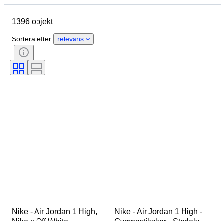
Ursprungsland
Material
1396 objekt
Kön
Skick
Signatur
Färg
Era
Tillbehör ingår
Sortera efter
relevans
Mönster
Modell
Nike - Air Jordan 1 High, 
Nike - Air Jordan 1 High - 