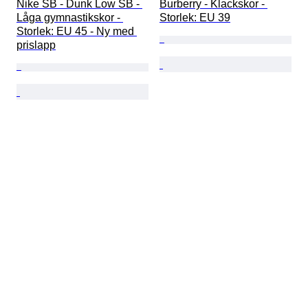
Nike SB - Dunk Low SB - 
Burberry - Klackskor - 
Låga gymnastikskor - 
Storlek: EU 39
Storlek: EU 45 - Ny med 
prislapp