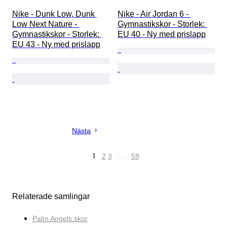
Nike - Dunk Low, Dunk 
Nike - Air Jordan 6 - 
Low Next Nature - 
Gymnastikskor - Storlek: 
Gymnastikskor - Storlek: 
EU 40 - Ny med prislapp
EU 43 - Ny med prislapp
Nästa
1
2
3
…
59
Relaterade samlingar
Palm Angels skor