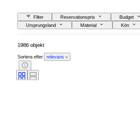
Filter
Reservationspris
Budget
Ursprungsland
Material
Kön
Modell
1986 objekt
Sortera efter
relevans