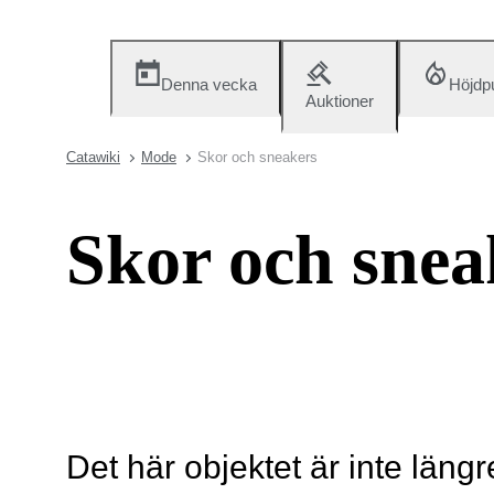
Denna vecka
Höjdp
Auktioner
Catawiki
Mode
Skor och sneakers
Skor och snea
Det här objektet är inte längr