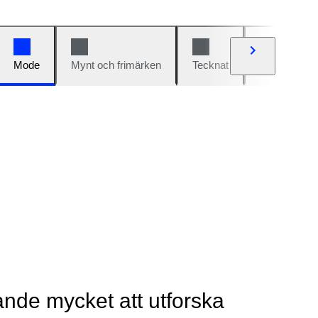
Mode
Mynt och frimärken
Tecknat
Bilar och cy
rande mycket att utforska