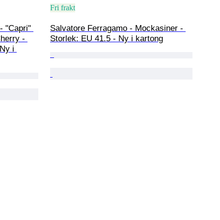
Fri frakt
 "Capri" 
Salvatore Ferragamo - Mockasiner - 
herry - 
Storlek: EU 41.5 - Ny i kartong
Ny i 