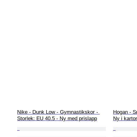
Nike - Dunk Low - Gymnastikskor - 
Hogan - Sn
Storlek: EU 40.5 - Ny med prislapp
Ny i karto