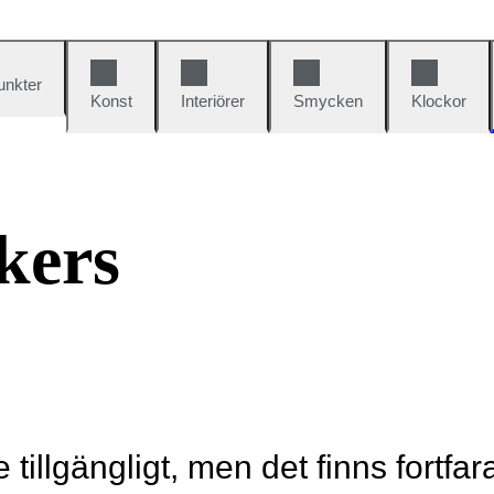
unkter
Konst
Interiörer
Smycken
Klockor
kers
e tillgängligt, men det finns fortfa