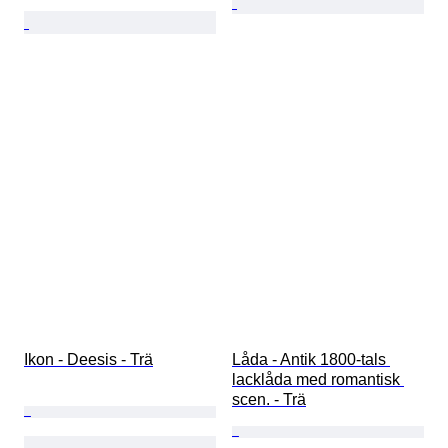
Ikon - Deesis - Trä
Låda - Antik 1800-tals 
lacklåda med romantisk 
scen. - Trä