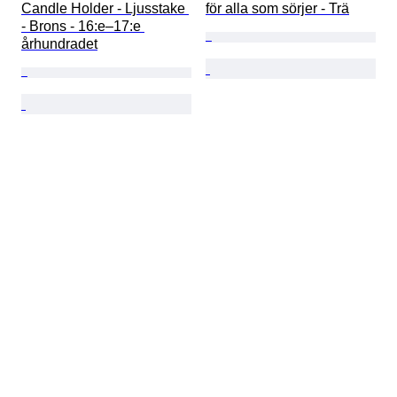
Candle Holder - Ljusstake 
för alla som sörjer - Trä
- Brons - 16:e–17:e 
århundradet