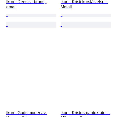
Ikon - Deesis - brons, 
Ikon - Kristi korsfästelse - 
emalj
Metall
Ikon - Guds moder av 
Ikon - Kristus-pantokrator - 