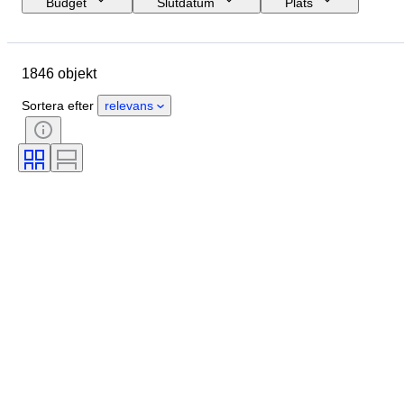
Budget
Slutdatum
Plats
Storlek
Mått
Märke
Objekt
Ursprungsland
1846 objekt
Material
Kön
Skick
Period
Certifiering
Ämne
Sortera efter
relevans
Stil
Signatur
Färg
Urverk
Kraftreserv
Klockljud
Klocktyp
Era
Boettens diameter
Original / kopia
Skapare
Provenans