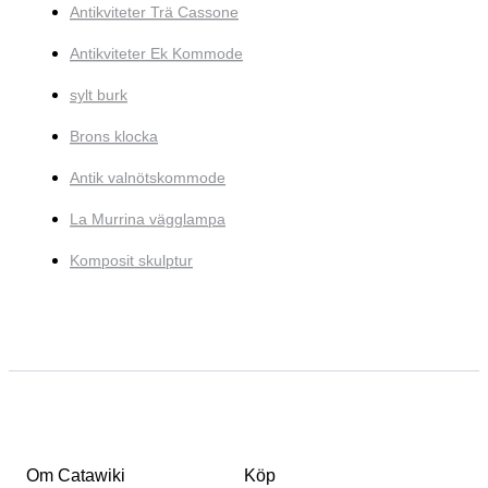
Antikviteter Trä Cassone
Antikviteter Ek Kommode
sylt burk
Brons klocka
Antik valnötskommode
La Murrina vägglampa
Komposit skulptur
Om Catawiki
Köp