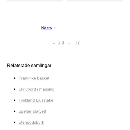
Nästa
1
2
3
…
77
Relaterade samlingar
Frankrike basket
Skrivbord i mässing
Tyskland Ljusstake
Spelter statyett
Stengodsburk