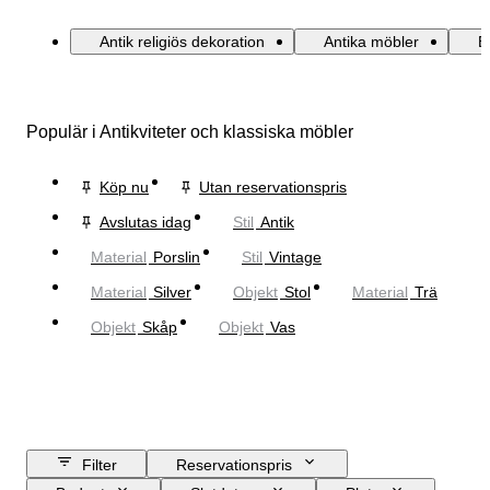
Antik religiös dekoration
Antika möbler
E
Populär i Antikviteter och klassiska möbler
Köp nu
Utan reservationspris
Avslutas idag
Stil
Antik
Material
Porslin
Stil
Vintage
Material
Silver
Objekt
Stol
Material
Trä
Objekt
Skåp
Objekt
Vas
Filter
Reservationspris