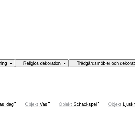
ning
Religiös dekoration
Trädgårdsmöbler och dekorat
as idag
Objekt
Vas
Objekt
Schackspel
Objekt
Ljusk