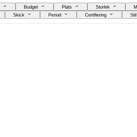
Budget
Plats
Storlek
M
Skick
Period
Certifiering
Stil
Era
Odlingsstil
Säljs av
Kraf