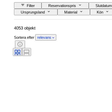
Filter
Reservationspris
Slutdatum
Ursprungsland
Material
Kön
Färg
Urverk
Original / kopia
Exemplar
4053 objekt
Sortera efter
relevans