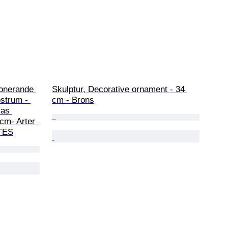
nerande 
Skulptur, Decorative ornament - 34 
strum - 
cm - Brons
ias 
cm- Arter 
ITES