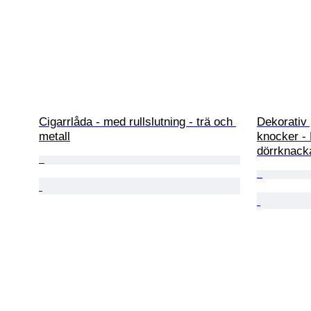
Cigarrlåda - med rullslutning - trä och 
Dekorativ 
metall
knocker - 
dörrknack