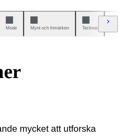
Mode
Mynt och frimärken
Tecknat
Bilar och cy
ner
rande mycket att utforska