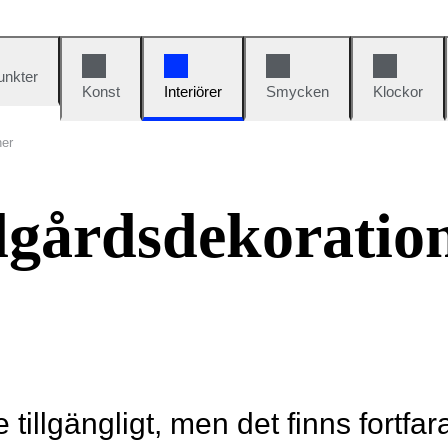
unkter
Konst
Interiörer
Smycken
Klockor
ner
dgårdsdekoratio
e tillgängligt, men det finns fortfa