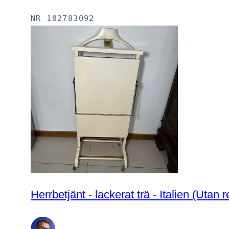
NR
102783092
Herrbetjänt - lacke