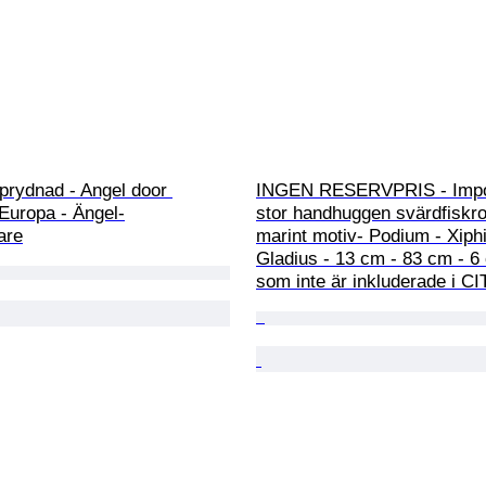
prydnad - Angel door 
INGEN RESERVPRIS - Impo
Europa - Ängel-
stor handhuggen svärdfiskro
are
marint motiv- Podium - Xiph
Gladius - 13 cm - 83 cm - 6 
som inte är inkluderade i C