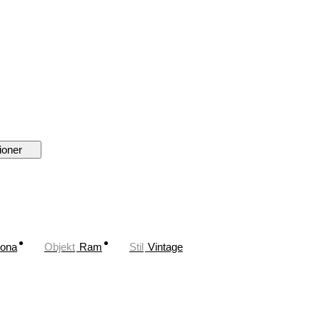
ioner
rona
Objekt
Ram
Stil
Vintage