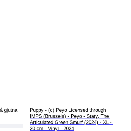
å gjutna 
Puppy - (c) Peyo Licensed through 
IMPS (Brussels) - Peyo - Staty, The 
Articulated Green Smurf (2024) - XL - 
20 cm - Vinyl - 2024