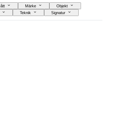
ått
Märke
Objekt
Teknik
Signatur
treserv
Behandling
Klockljud