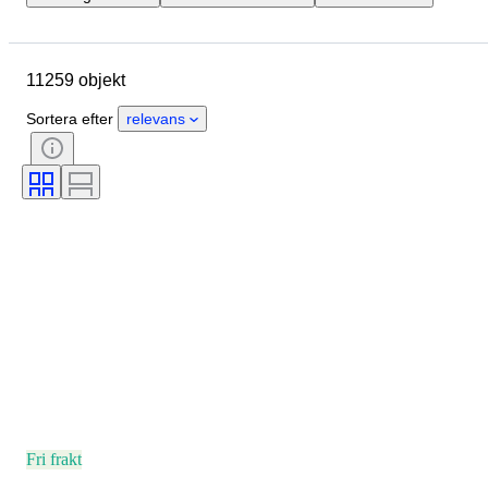
Märke
Boettens diameter
Klockarmbandets längd
Objekt
11259 objekt
Ursprungsland
Material
Kön
Skick
Extra tillbehör
Sortera efter
relevans
Period
Certifiering
Ämne
Bindning
Utgåva nr.
Språk
Färg
Urverk
Material i klockarmband
Era
Modell
Fri frakt