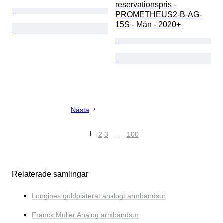
reservationspris - 
PROMETHEUS2-B-AG-
15S - Män - 2020+ 
Nästa
1
2
3
…
100
Relaterade samlingar
Longines guldpläterat analogt armbandsur
Franck Muller Analog armbandsur