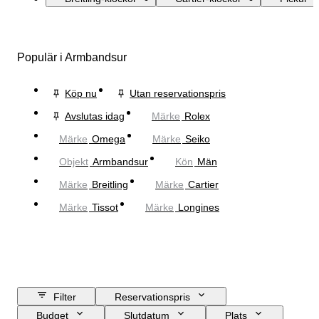
Populär i Armbandsur
Köp nu
Utan reservationspris
Avslutas idag
Märke
Rolex
Märke
Omega
Märke
Seiko
Objekt
Armbandsur
Kön
Män
Märke
Breitling
Märke
Cartier
Märke
Tissot
Märke
Longines
Filter
Reservationspris
Budget
Slutdatum
Plats