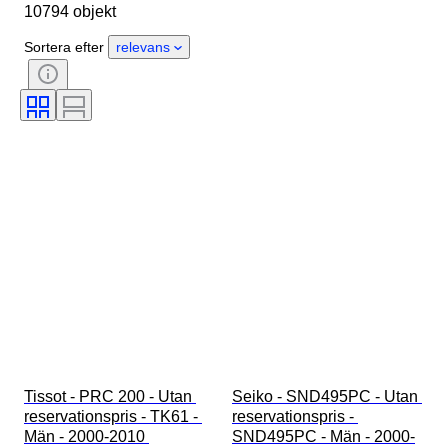
10794 objekt
Klockarmbandets längd
Objekt
Ursprungsland
Material
Sortera efter
relevans
Kön
Skick
Period
Certifiering
Ämne
Stil
Bindning
Utgåva nr.
Språk
Färg
Urverk
Era
Produktstorlek
Diamanttyp
Material i klockarmband
Modell
Tissot - PRC 200 - Utan 
Seiko - SND495PC - Utan 
reservationspris - TK61 - 
reservationspris - 
Män - 2000-2010 
SND495PC - Män - 2000-