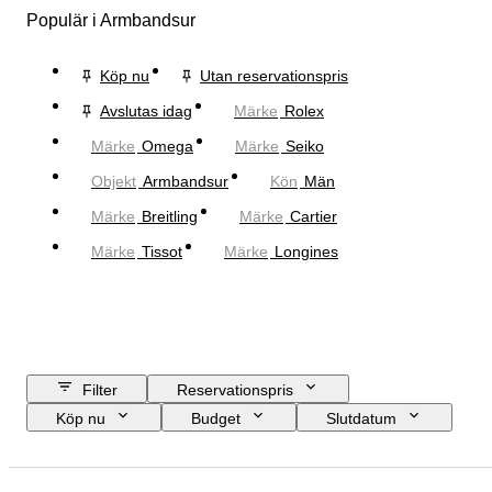
Populär i Armbandsur
Köp nu
Utan reservationspris
Avslutas idag
Märke
Rolex
Märke
Omega
Märke
Seiko
Objekt
Armbandsur
Kön
Män
Märke
Breitling
Märke
Cartier
Märke
Tissot
Märke
Longines
Filter
Reservationspris
Köp nu
Budget
Slutdatum
Plats
Märke
Boettens diameter