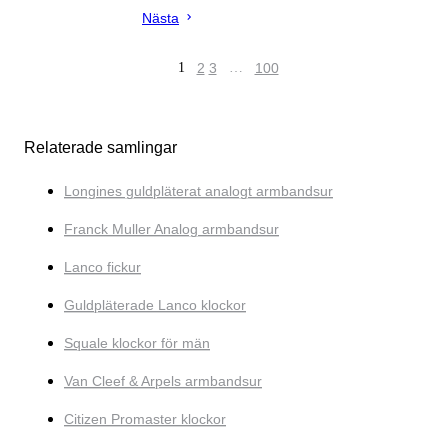
Nästa
1
2
3
…
100
Relaterade samlingar
Longines guldpläterat analogt armbandsur
Franck Muller Analog armbandsur
Lanco fickur
Guldpläterade Lanco klockor
Squale klockor för män
Van Cleef & Arpels armbandsur
Citizen Promaster klockor