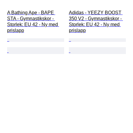
A Bathing Ape - BAPE 
Adidas - YEEZY BOOST 
STA - Gymnastikskor - 
350 V2 - Gymnastikskor - 
Storlek: EU 42 - Ny med 
Storlek: EU 42 - Ny med 
prislapp
prislapp