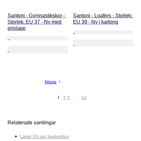
Santoni - Gymnastikskor - 
Santoni - Loafers - Storlek: 
Storlek: EU 37 - Ny med 
EU 39 - Ny i kartong
prislapp
Nästa
1
2
3
…
54
Relaterade samlingar
Läder Ett par basketskor