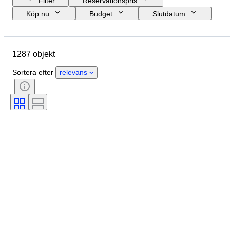
Filter
Reservationspris
Köp nu
Budget
Slutdatum
Plats
Märke
Skostorlek
Objekt
Ursprungsland
1287 objekt
Material
Kön
Skick
Signatur
Färg
Era
Sortera efter
relevans
Tillbehör ingår
Mönster
Modell