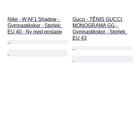
Nike - W AF1 Shadow - 
Gucci - TÊNIS GUCCI 
Gymnastikskor - Storlek: 
MONOGRAMA GG - 
EU 40 - Ny med prislapp
Gymnastikskor - Storlek: 
EU 43