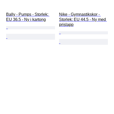
Bally - Pumps - Storlek: 
Nike - Gymnastikskor - 
EU 36.5 - Ny i kartong
Storlek: EU 44.5 - Ny med 
prislapp