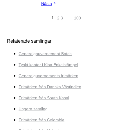
Nästa
1
2
3
…
100
Relaterade samlingar
Generalgouvernement Batch
Tyskt kontor i Kina Enkelstämpel
Generalguvernements frimärken
Frimärken från Danska Västindien
Frimärken från South Kasai
Ungern samling
Frimärken från Colombia