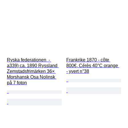
Ryska federationen  - 
Frankrike 1870 - côte 
a339) ca. 1890 Ryssland 
800€, Cérès 40°C orange 
Zemstadsfrimärken 36× 
- yvert n°38
Morshansk Osa Nolinsk 
på 7 foton