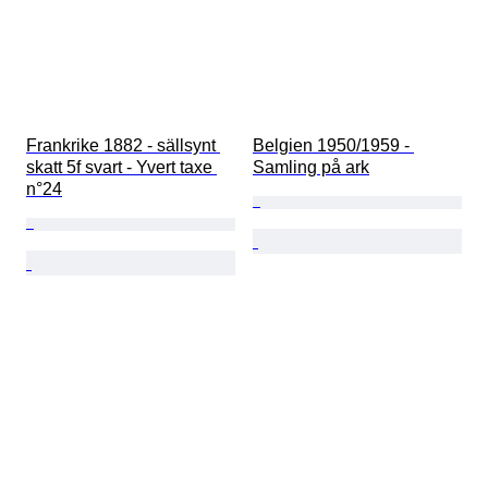
Frankrike 1882 - sällsynt 
Belgien 1950/1959 - 
skatt 5f svart - Yvert taxe 
Samling på ark
n°24