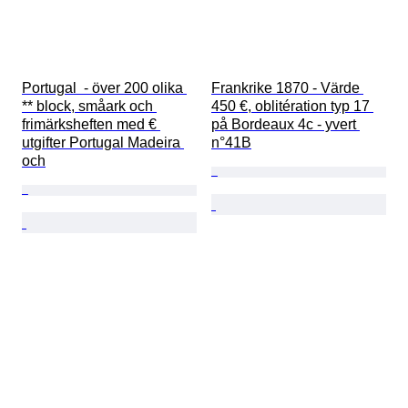
Portugal  - över 200 olika 
Frankrike 1870 - Värde 
** block, småark och 
450 €, oblitération typ 17 
frimärksheften med € 
på Bordeaux 4c - yvert 
utgifter Portugal Madeira 
n°41B
och