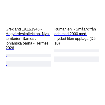
Grekland 1912/1943 - 
Rumänien  - Småark från 
Högvärdeskollektion- Nya 
och med 2000 med 
territorier -Samos , 
mycket liten upplaga (D5-
Ionianska öarna - Hermes 
10)
2026