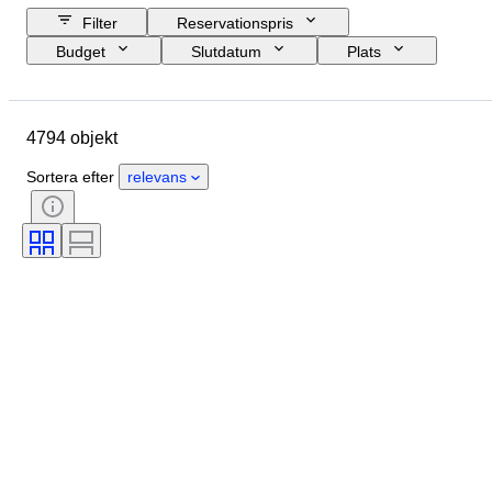
Filter
Reservationspris
Budget
Slutdatum
Plats
Märke
Objekt
Ursprungsland
Material
4794 objekt
Kön
Skick
Period
Certifiering
Ämne
Stil
Sortera efter
relevans
Teknik
Signatur
Bindning
Utgåva nr.
Språk
Färg
Säljs av
Konstnär
Tillskrivning
Era