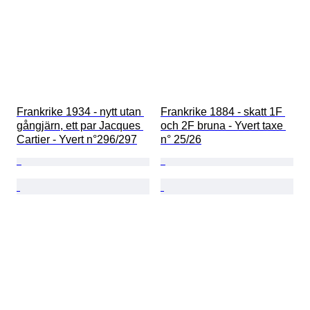
Frankrike 1934 - nytt utan 
Frankrike 1884 - skatt 1F 
gångjärn, ett par Jacques 
och 2F bruna - Yvert taxe 
Cartier - Yvert n°296/297
n° 25/26