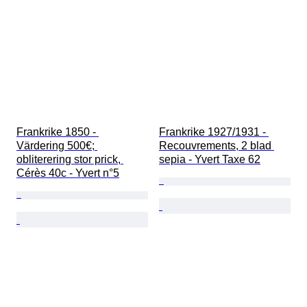
Frankrike 1850 - 
Frankrike 1927/1931 - 
Värdering 500€; 
Recouvrements, 2 blad 
obliterering stor prick, 
sepia - Yvert Taxe 62
Cérès 40c - Yvert n°5