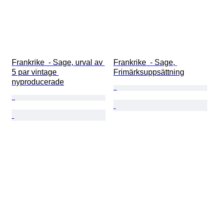
Frankrike  - Sage, urval av 
Frankrike  - Sage, 
5 par vintage 
Frimärksuppsättning
nyproducerade