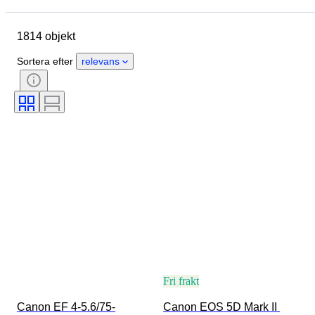
Ursprungsland
Material
1814 objekt
Skick
Period
Ämne
Stil
Teknik
Utgåva nr.
Sortera efter
relevans
Språk
Färg
Objektivmontering
Typ av mikroskop
Typ av videobandspelare
Typ av kikare
Typ av teleskop
Typ av videokamera
Filmsort
Säljs av
Era
Testad och fungerande
Fri frakt
Canon EF 4-5.6/75-
Canon EOS 5D Mark II 