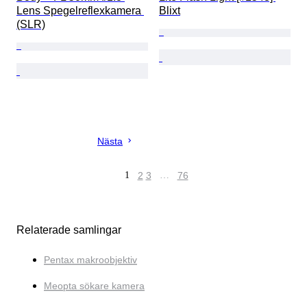
Lens Spegelreflexkamera 
Blixt
(SLR)
Nästa
1
2
3
…
76
Relaterade samlingar
Pentax makroobjektiv
Meopta sökare kamera