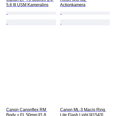
5.6 III USM Kameralins
Actionkamera
Canon Canonflex RM 
Canon ML-3 Macro Ring 
Body + FL 50mm f/1.8 
Lite Flash Light [#1543] 