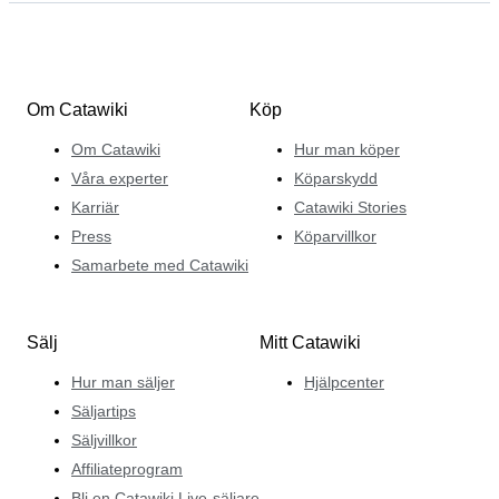
Om Catawiki
Köp
Om Catawiki
Hur man köper
Våra experter
Köparskydd
Karriär
Catawiki Stories
Press
Köparvillkor
Samarbete med Catawiki
Sälj
Mitt Catawiki
Hur man säljer
Hjälpcenter
Säljartips
Säljvillkor
Affiliateprogram
Bli en Catawiki Live-säljare