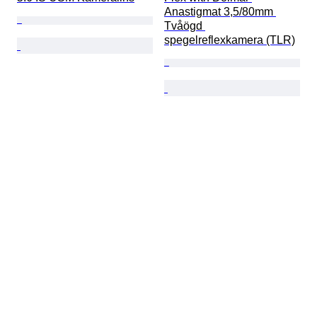
Anastigmat 3,5/80mm 
Tvåögd 
spegelreflexkamera (TLR)