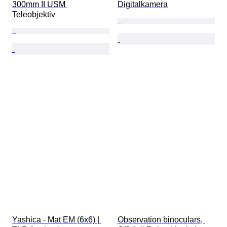
300mm II USM 
Digitalkamera
Teleobjektiv
Yashica - Mat EM (6x6) | 
Observation binoculars, 