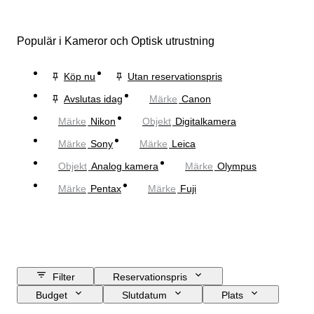
Populär i Kameror och Optisk utrustning
Köp nu
Utan reservationspris
Avslutas idag
Märke
Canon
Märke
Nikon
Objekt
Digitalkamera
Märke
Sony
Märke
Leica
Objekt
Analog kamera
Märke
Olympus
Märke
Pentax
Märke
Fuji
Filter
Reservationspris
Budget
Slutdatum
Plats
Märke
Objekt