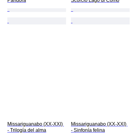
Pandora
Scorcio Lago di Como
Missariguanabo (XX-XXI) 
Missariguanabo (XX-XXI) 
- Trilogía del alma
- Sinfonía felina