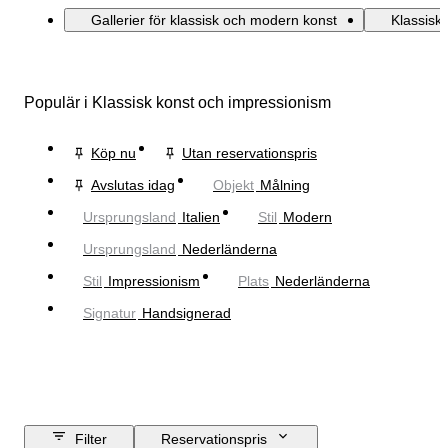
Gallerier för klassisk och modern konst
Klassisk
Populär i Klassisk konst och impressionism
Köp nu
Utan reservationspris
Avslutas idag
Objekt
Målning
Ursprungsland
Italien
Stil
Modern
Ursprungsland
Nederländerna
Stil
Impressionism
Plats
Nederländerna
Signatur
Handsignerad
Filter
Reservationspris