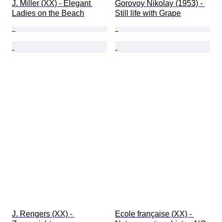
J. Miller (XX) - Elegant 
Gorovoy Nikolay (1953) - 
Ladies on the Beach
Still life with Grape
J. Rengers (XX) - 
Ecole française (XX) - 