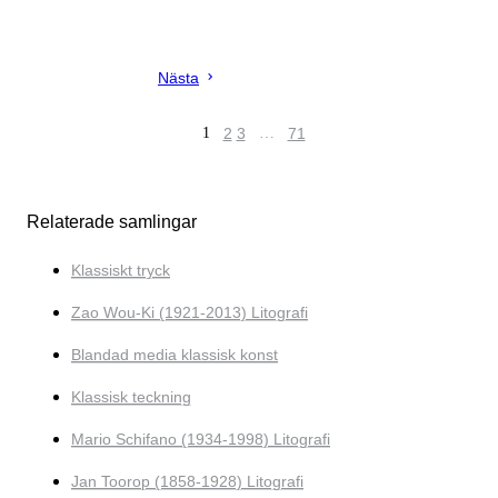
Nästa
1
2
3
…
71
Relaterade samlingar
Klassiskt tryck
Zao Wou-Ki (1921-2013) Litografi
Blandad media klassisk konst
Klassisk teckning
Mario Schifano (1934-1998) Litografi
Jan Toorop (1858-1928) Litografi