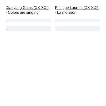
Xiaoyang Galas (XX-XXI) 
Philippe Laurent (XX-XXI) 
- Colors are singing
- La moisson