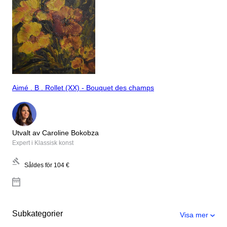
Aimé . B . Rollet (XX) - Bouquet des champs
Utvalt av Caroline Bokobza
Expert i Klassisk konst
Såldes för
104 €
Subkategorier
Visa mer