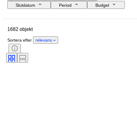
Slutdatum
Period
Budget
Storlek
Ursprungsland
Signatur
Plats
Objekt
1682 objekt
Stil
Ämne
Skick
Teknik
Konstnär
Sortera efter
relevans