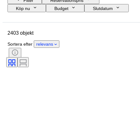
Filter
Reservationspris
Köp nu
Budget
Slutdatum
Plats
Objekt
Ursprungsland
Material
Skick
Certifiering
2403 objekt
Ämne
Signatur
Valuta
Typ av mynt
Regent/era
Sortera efter
relevans
Konstnär
Era