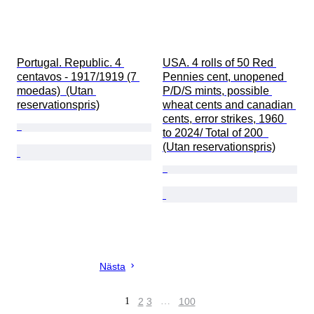
Portugal. Republic. 4 
USA. 4 rolls of 50 Red 
centavos - 1917/1919 (7 
Pennies cent, unopened 
moedas)  (Utan 
P/D/S mints, possible 
reservationspris)
wheat cents and canadian 
cents, error strikes, 1960 
to 2024/ Total of 200  
(Utan reservationspris)
Nästa
1
2
3
…
100