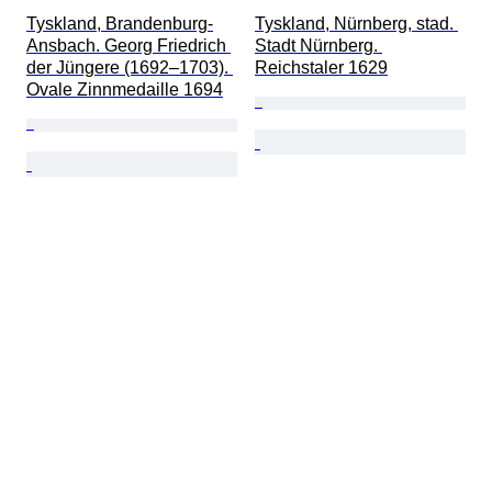
Tyskland, Brandenburg-
Tyskland, Nürnberg, stad. 
Ansbach. Georg Friedrich 
Stadt Nürnberg. 
der Jüngere (1692–1703). 
Reichstaler 1629
Ovale Zinnmedaille 1694