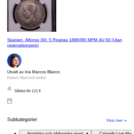
Spanien. Alfonso XIII. 5 Pesetas 1888(88) MPM AU 50 (Utan
reservationspris)
Utvalt av Iria Marcos Blanco
Expert i Mynt och sedlar
Såldes för
121 €
Subkategorier
Visa mer
Asiatiska och afrikanska mynt
Catawiki Live Mynt