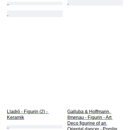
Lladró - Figurin (2) - 
Galluba & Hoffmann, 
Keramik
Ilmenau - Figurin - Art 
Deco figurine of an 
Oriental dancer - Porslin