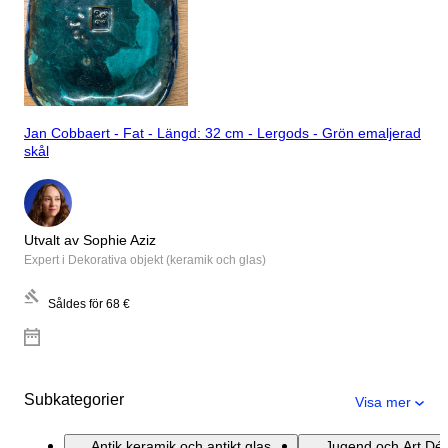
Jan Cobbaert - Fat - Längd: 32 cm - Lergods - Grön emaljerad
skål
Utvalt av Sophie Aziz
Expert i Dekorativa objekt (keramik och glas)
Såldes för
68 €
Subkategorier
Visa mer
Antik keramik och antikt glas
Jugend och Art Déc