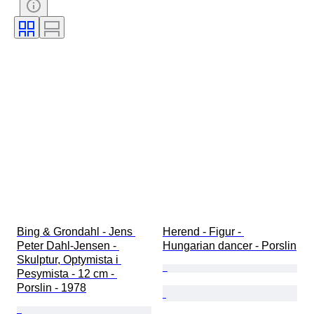
Färg
Era
Dekor
Konstnär
Säljs av
Original / kopia
Skapare
Modell
Provenans
Bing & Grondahl - Jens 
Herend - Figur - 
Peter Dahl-Jensen - 
Hungarian dancer - Porslin
Skulptur, Optymista i 
Pesymista - 12 cm - 
Porslin - 1978