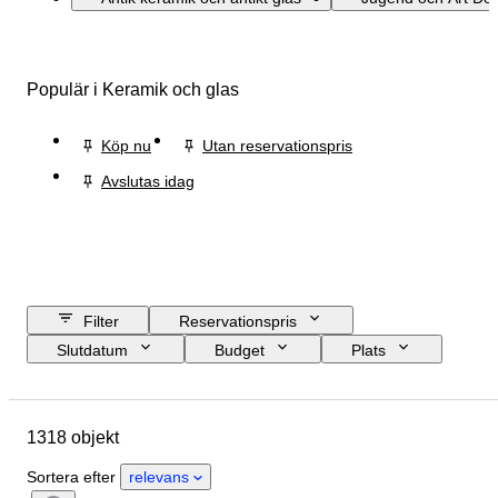
Populär i Keramik och glas
Köp nu
Utan reservationspris
Avslutas idag
Filter
Reservationspris
Slutdatum
Budget
Plats
Storlek
Mått
Märke
Objekt
Ursprungsland
1318 objekt
Material
Kön
Skick
Period
Certifiering
Finhet
Sortera efter
relevans
Ämne
Stil
Signatur