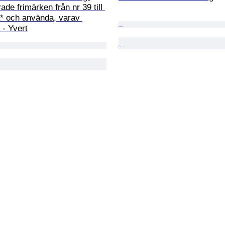
rade frimärken från nr 39 till 
a* och använda, varav 
 - Yvert