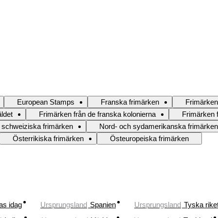
European Stamps
Franska frimärken
Frimärken
ldet
Frimärken från de franska kolonierna
Frimärken f
 schweiziska frimärken
Nord- och sydamerikanska frimärken
Österrikiska frimärken
Östeuropeiska frimärken
as idag
Ursprungsland
Spanien
Ursprungsland
Tyska rike