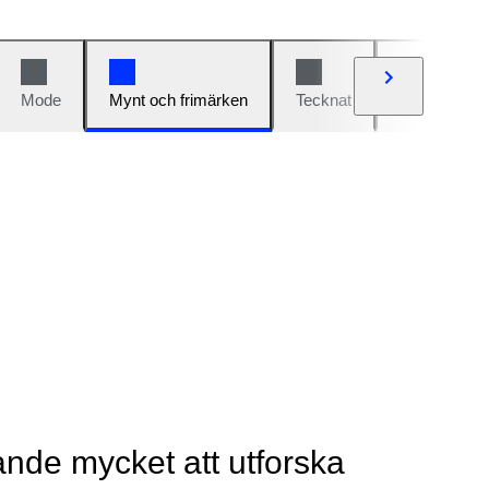
Mode
Mynt och frimärken
Tecknat
Bilar och cy
rande mycket att utforska