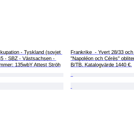
ckupation - Tyskland (sovjet 
Frankrike  - Yvert 28/33 och
45 - SBZ - Västsachsen - 
"Napoléon och Cérès" oblite
mmer: 135wbY Attest Ströh
B/TB. Katalogvärde 1440 €.