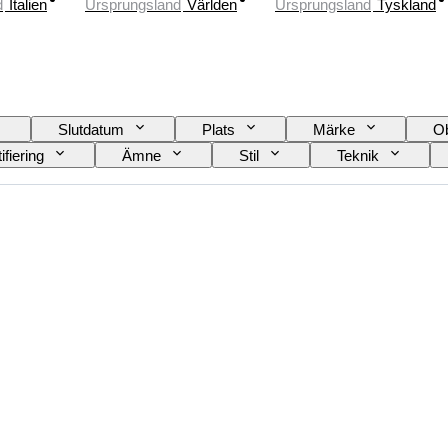
d
Italien
Ursprungsland
Världen
Ursprungsland
Tyskland
Slutdatum
Plats
Märke
Ob
ifiering
Ämne
Stil
Teknik
Säljs av
Konstnär
Tillskrivning
Er