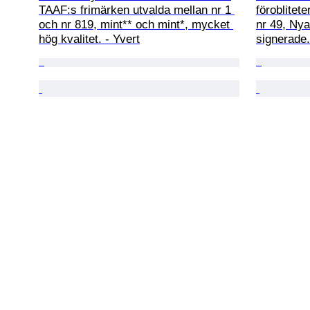
TAAF:s frimärken utvalda mellan nr 1 
föroblitete
och nr 819, mint** och mint*, mycket 
nr 49, Ny
hög kvalitet. - Yvert
signerade.