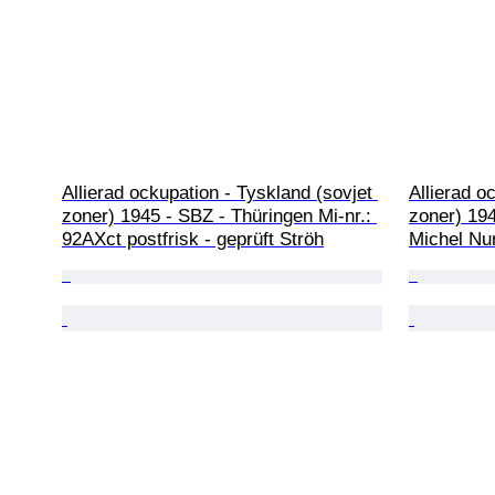
Allierad ockupation - Tyskland (sovjet 
Allierad o
zoner) 1945 - SBZ - Thüringen Mi-nr.: 
zoner) 19
92AXct postfrisk - geprüft Ströh
Michel Nu