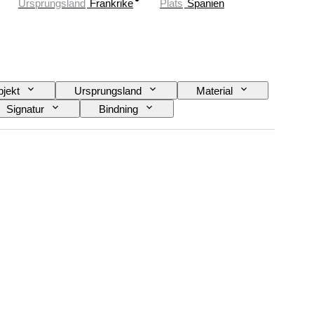
Ursprungsland
Frankrike
Plats
Spanien
jekt
Ursprungsland
Material
Signatur
Bindning
a