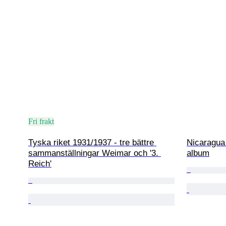
Fri frakt
Tyska riket 1931/1937 - tre bättre 
Nicaragua 
sammanställningar Weimar och '3. 
album
Reich'