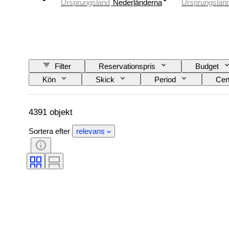
Ursprungsland
Nederländerna
Ursprungslan
Filter
Reservationspris
Budget
Kön
Skick
Period
Cert
Utgåva nr.
Språk
Färg
4391 objekt
Sortera efter
relevans