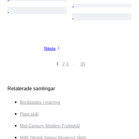
Nästa
1
2
3
…
35
Relaterade samlingar
Bordsstativ i marmor
Plast skål
Mid-Century Modern Fruktskål
MIM (Mobili Italiani Moderni) fåtölj