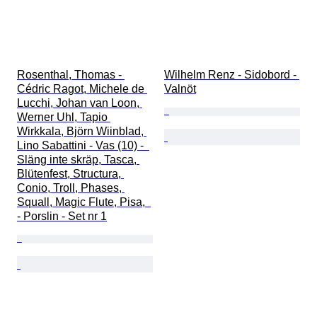
Rosenthal, Thomas - 
Wilhelm Renz - Sidobord - 
Cédric Ragot, Michele de 
Valnöt
Lucchi, Johan van Loon, 
Werner Uhl, Tapio 
Wirkkala, Björn Wiinblad, 
Lino Sabattini - Vas (10) -  
Släng inte skräp, Tasca, 
Blütenfest, Structura, 
Conio, Troll, Phases, 
Squall, Magic Flute, Pisa,  
- Porslin - Set nr 1