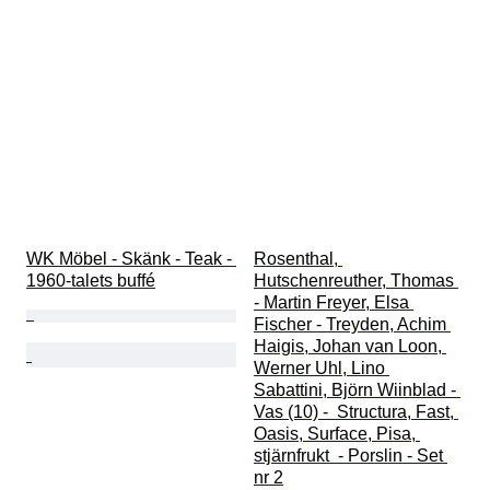
WK Möbel - Skänk - Teak - 
Rosenthal, 
1960-talets buffé
Hutschenreuther, Thomas 
- Martin Freyer, Elsa 
Fischer - Treyden, Achim 
Haigis, Johan van Loon, 
Werner Uhl, Lino 
Sabattini, Björn Wiinblad - 
Vas (10) -  Structura, Fast, 
Oasis, Surface, Pisa, 
stjärnfrukt  - Porslin - Set 
nr 2