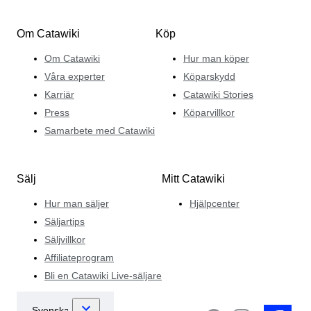
Om Catawiki
Köp
Om Catawiki
Hur man köper
Våra experter
Köparskydd
Karriär
Catawiki Stories
Press
Köparvillkor
Samarbete med Catawiki
Sälj
Mitt Catawiki
Hur man säljer
Hjälpcenter
Säljartips
Säljvillkor
Affiliateprogram
Bli en Catawiki Live-säljare