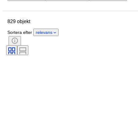
Plats
Storlek
Mått
Märke
Objekt
829 objekt
Ursprungsland
Material
Skick
Extra tillbehör
Period
Sortera efter
relevans
Ämne
Stil
Teknik
Signatur
Utgåva nr.
Färg
Urverk
Säljs av
Konstnär
Kraftreserv
Klockljud
Era
Skapare
Modell