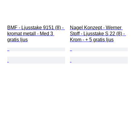
BMF - Ljusstake 9151 (8) - 
Nagel Konzept - Werner 
kromat metall - Med 3 
Stoff - Ljusstake S 22 (8) - 
gratis ljus
Krom - + 5 gratis ljus