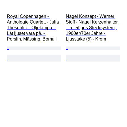
Royal Copenhagen - 
Nagel Konzept - Werner 
Anthologie Quartett - Julia 
Stoff - Nagel Kerzenhalter  
Thesenfitz - Oljelampa - 
– 5-teiliges Stecksystem, 
Låt ljuset vara på. - 
1960er/70er Jahre - 
Porslin, Mässing, Bomull
Ljusstake (5) - Krom