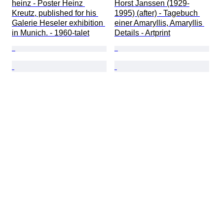
heinz - Poster Heinz 
Horst Janssen (1929-
Kreutz, published for his 
1995) (after) - Tagebuch 
Galerie Heseler exhibition 
einer Amaryllis, Amaryllis 
in Munich. - 1960-talet
Details - Artprint