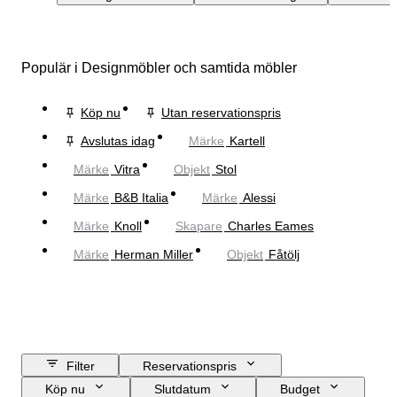
Populär i Designmöbler och samtida möbler
Köp nu
Utan reservationspris
Avslutas idag
Märke
Kartell
Märke
Vitra
Objekt
Stol
Märke
B&B Italia
Märke
Alessi
Märke
Knoll
Skapare
Charles Eames
Märke
Herman Miller
Objekt
Fåtölj
Filter
Reservationspris
Köp nu
Slutdatum
Budget