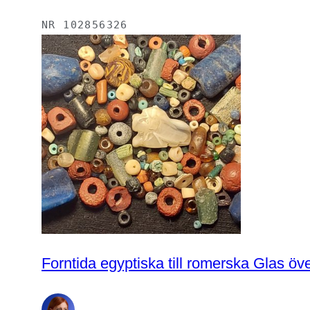
NR
102856326