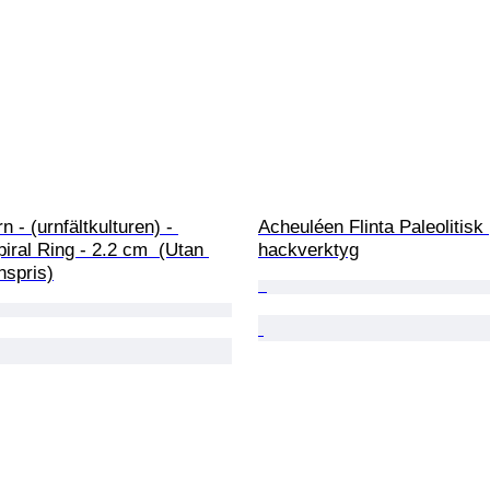
 - (urnfältkulturen) - 
Acheuléen Flinta Paleolitisk 
piral Ring - 2.2 cm  (Utan 
hackverktyg
nspris)