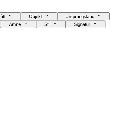
ått
Objekt
Ursprungsland
Ämne
Stil
Signatur
onstnär
Original / kopia