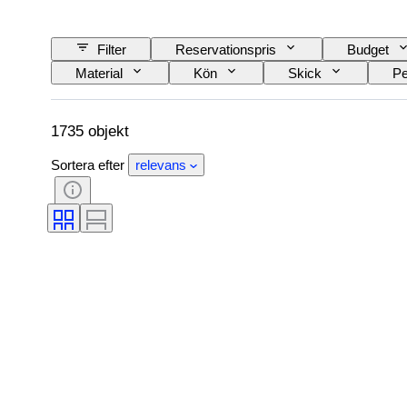
Filter
Reservationspris
Budget
Material
Kön
Skick
Pe
Färg
Slipning
Arkeologityper
Provenans
1735 objekt
Sortera efter
relevans