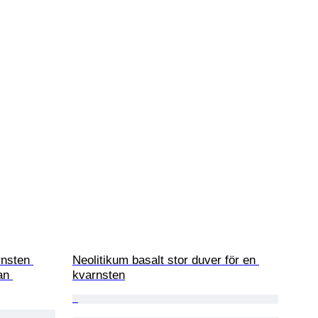
rnsten 
Neolitikum basalt stor duver för en 
an 
kvarnsten