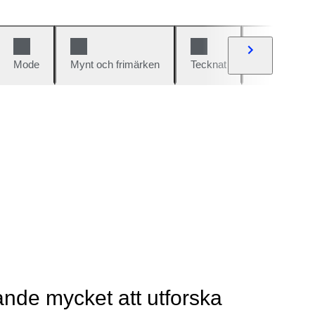
Mode
Mynt och frimärken
Tecknat
Bilar och cy
rande mycket att utforska