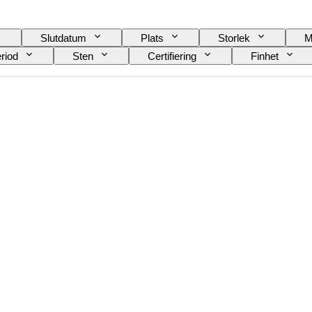
Slutdatum
Plats
Storlek
M
riod
Sten
Certifiering
Finhet
Era
Produktstorlek
Kultur
K