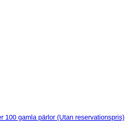
Forntida egyptiska till romerska Glas över 100 gamla pärlor (Utan reservationspris)