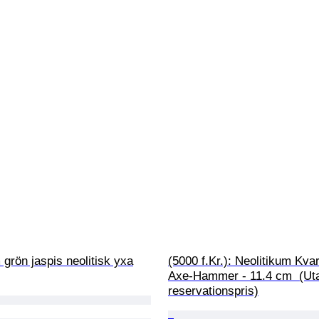
 grön jaspis neolitisk yxa
(5000 f.Kr.): Neolitikum Kva
Axe-Hammer - 11.4 cm  (Ut
reservationspris)