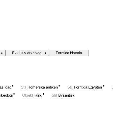
Exklusiv arkeologi
Forntida historia
as idag
Stil
Romerska antiken
Stil
Forntida Egypten
S
rkeologi
Objekt
Ring
Stil
Bysantisk