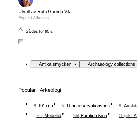
Utvalt av Ruth Garrido Vila
Expert i Arkeologi
Såldes för
95 €
Antika smycken
Archaeology collections
Populär i Arkeologi
Köp nu
Utan reservationspris
Avslut
Stil
Medeltid
Stil
Forntida Kina
Objekt
A