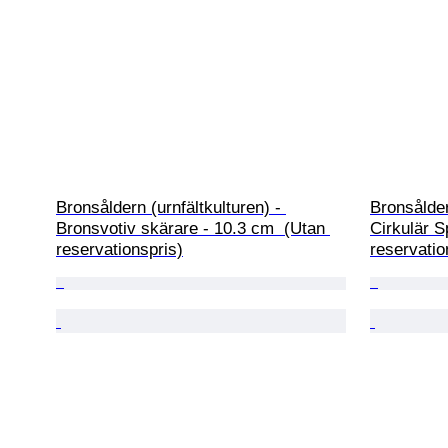
Bronsåldern (urnfältkulturen) - 
Bronsåldern
Bronsvotiv skärare - 10.3 cm  (Utan 
Cirkulär S
reservationspris)
reservatio