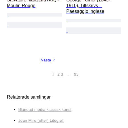
Moulin Rouge
1910), Tillskrivs - 
Paesaggio inglese
Nästa
1
2
3
…
93
Relaterade samlingar
Blandad media klassisk konst
Joan Miró (efter) Litografi