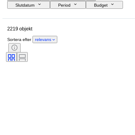
Slutdatum
Period
Budget
Storlek
Ursprungsland
Signatur
Plats
Objekt
2219 objekt
Stil
Ämne
Skick
Teknik
Konstnär
Sortera efter
relevans