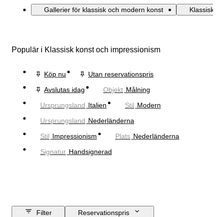
Gallerier för klassisk och modern konst
Klassisk
Populär i Klassisk konst och impressionism
Köp nu
Utan reservationspris
Avslutas idag
Objekt
Målning
Ursprungsland
Italien
Stil
Modern
Ursprungsland
Nederländerna
Stil
Impressionism
Plats
Nederländerna
Signatur
Handsignerad
Filter
Reservationspris