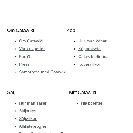
Om Catawiki
Köp
Om Catawiki
Hur man köper
Våra experter
Köparskydd
Karriär
Catawiki Stories
Press
Köparvillkor
Samarbete med Catawiki
Sälj
Mitt Catawiki
Hur man säljer
Hjälpcenter
Säljartips
Säljvillkor
Affiliateprogram