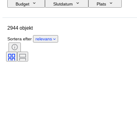
Budget
Slutdatum
Plats
Mått
Märke
Objekt
Ursprungsland
Material
2944 objekt
Kön
Skick
Period
Sten
Certifiering
Finhet
Sortera efter
relevans
Stil
Färg
Klädstorlek
Slipning
Produktstorlek
Mönster
Tillbehör ingår
Diamanttyp
Size
Era
Skapare
Modell