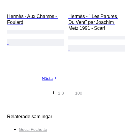
Hermès - Aux Champs - 
Hermès - " Les Parures 
Foulard
Du Vent" par Joachim 
Metz 1991 - Scarf
Nästa
1
2
3
…
100
Relaterade samlingar
Gucci Pochette