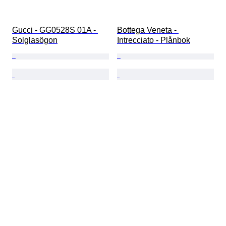
Gucci - GG0528S 01A - 
Bottega Veneta - 
Solglasögon
Intrecciato - Plånbok