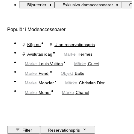
Bijouterier
Exklusiva damaccessoarer
Gl
Populär i Modeaccessoarer
Köp nu
Utan reservationspris
Avslutas idag
Märke
Hermès
Märke
Louis Vuitton
Märke
Gucci
Märke
Fendi
Objekt
Bälte
Märke
Moncler
Märke
Christian Dior
Märke
Monet
Märke
Chanel
Filter
Reservationspris