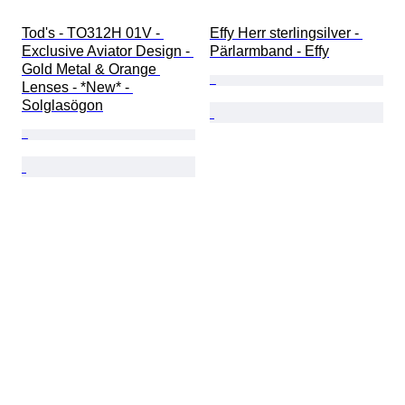
Tod's - TO312H 01V - 
Effy Herr sterlingsilver - 
Exclusive Aviator Design - 
Pärlarmband - Effy
Gold Metal & Orange 
Lenses - *New* - 
Solglasögon