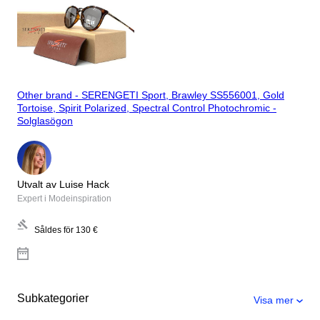
Other brand - SERENGETI Sport, Brawley SS556001, Gold
Tortoise, Spirit Polarized, Spectral Control Photochromic -
Solglasögon
Utvalt av Luise Hack
Expert i Modeinspiration
Såldes för
130 €
Subkategorier
Visa mer