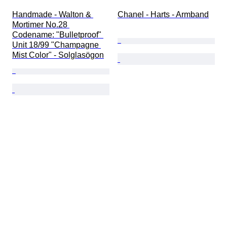
Handmade - Walton & 
Chanel - Harts - Armband
Mortimer No.28 
Codename: "Bulletproof" 
Unit 18/99 "Champagne 
Mist Color" - Solglasögon