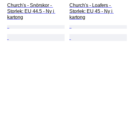
Church's - Snörskor - 
Church's - Loafers - 
Storlek: EU 44.5 - Ny i 
Storlek: EU 45 - Ny i 
kartong
kartong