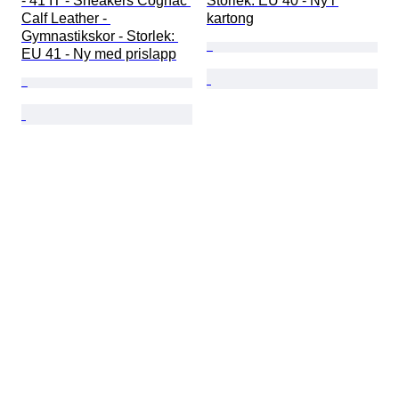
- 41 IT - Sneakers Cognac 
Storlek: EU 40 - Ny i 
Calf Leather - 
kartong
Gymnastikskor - Storlek: 
EU 41 - Ny med prislapp