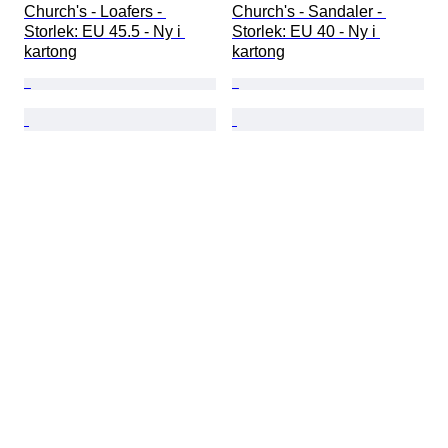
Church's - Loafers - 
Church's - Sandaler - 
Storlek: EU 45.5 - Ny i 
Storlek: EU 40 - Ny i 
kartong
kartong