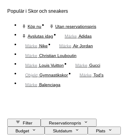
Populär i Skor och sneakers
Köp nu
Utan reservationspris
Avslutas idag
Märke
Adidas
Märke
Nike
Märke
Air Jordan
Märke
Christian Louboutin
Märke
Louis Vuitton
Märke
Gucci
Objekt
Gymnastikskor
Märke
Tod's
Märke
Balenciaga
Filter
Reservationspris
Budget
Slutdatum
Plats