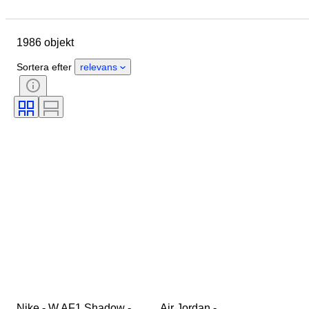
Märke
Skostorlek
Objekt
Ursprungsland
Material
1986 objekt
Kön
Skick
Signatur
Färg
Era
Tillbehör ingår
Sortera efter
relevans
Mönster
Modell
Nike - W AF1 Shadow - 
Air Jordan - 