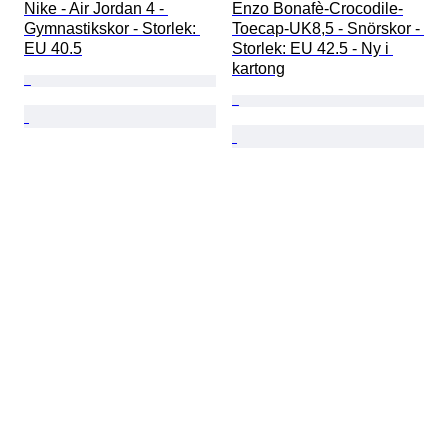
Nike - Air Jordan 4 - 
Enzo Bonafè-Crocodile-
Gymnastikskor - Storlek: 
Toecap-UK8,5 - Snörskor - 
EU 40.5
Storlek: EU 42.5 - Ny i 
kartong