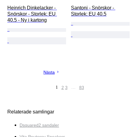
Heinrich Dinkelacker - 
Santoni - Snörskor - 
Snörskor - Storlek: EU 
Storlek: EU 40.5
40.5 - Ny i kartong
Nästa
1
2
3
…
83
Relaterade samlingar
Dsquared2 sandaler
Vita Peuterey Sneakers