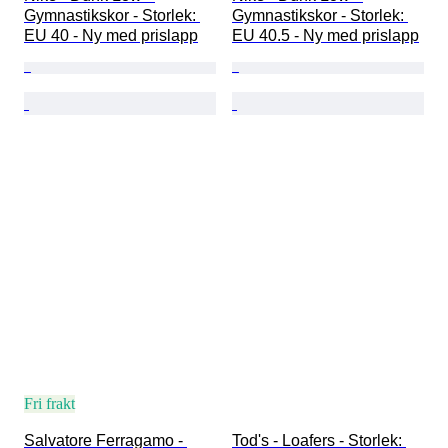
Gymnastikskor - Storlek: 
Gymnastikskor - Storlek: 
EU 40 - Ny med prislapp
EU 40.5 - Ny med prislapp
Fri frakt
Salvatore Ferragamo - 
Tod's - Loafers - Storlek: 