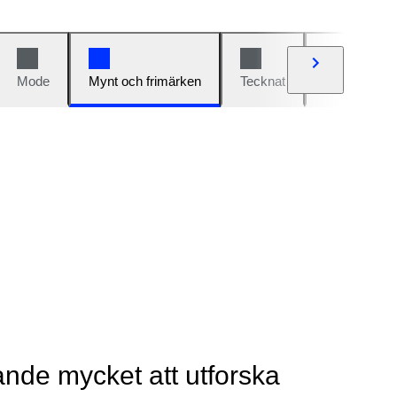
Mode
Mynt och frimärken
Tecknat
Bilar och cy
rande mycket att utforska