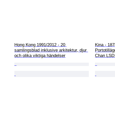
Hong Kong 1991/2012 - 20 
Kina - 187
samlingsblad inklusive arkitektur, djur 
Portotillä
och olika viktiga händelser
Chan LSD