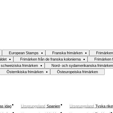
European Stamps
Franska frimärken
Frimärken
ldet
Frimärken från de franska kolonierna
Frimärken f
 schweiziska frimärken
Nord- och sydamerikanska frimärken
Österrikiska frimärken
Östeuropeiska frimärken
as idag
Ursprungsland
Spanien
Ursprungsland
Tyska rike