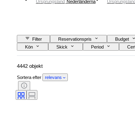
Ursprungsland
Nederländerna
Ursprungslan
Filter
Reservationspris
Budget
Kön
Skick
Period
Cert
Utgåva nr.
Språk
Färg
4442 objekt
Sortera efter
relevans