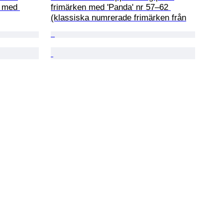
g med 
frimärken med 'Panda' nr 57–62 
(klassiska numrerade frimärken från