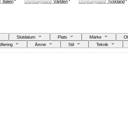
d
Italien
Ursprungsland
Världen
Ursprungsland
Tyskland
Slutdatum
Plats
Märke
Ob
ifiering
Ämne
Stil
Teknik
Säljs av
Konstnär
Tillskrivning
Er