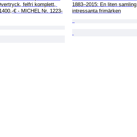
ertryck, felfri komplett, 
1883–2015: En liten samlin
 1400,-€ - MICHEL Nr. 1223-
intressanta frimärken