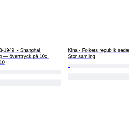
8-1949  - Shanghai 
Kina - Folkets republik seda
gg — överttryck på 10c 
Stor samling
10