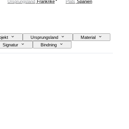
Ursprungsland
Frankrike
Plats
Spanien
jekt
Ursprungsland
Material
Signatur
Bindning
a