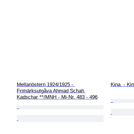
Mellanöstern 1924/1925 - 
Kina  - Ki
Frimärksutgåva Ahmad Schah 
Kadschar **/MNH - Mi-Nr. 483 - 496