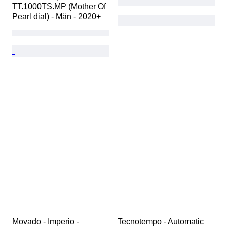
TT.1000TS.MP (Mother Of 
Pearl dial) - Män - 2020+ 
Movado - Imperio - 
Tecnotempo - Automatic 