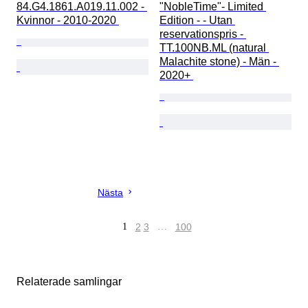
84.G4.1861.A019.11.002 - 
"NobleTime"- Limited 
Kvinnor - 2010-2020 
Edition - - Utan 
reservationspris - 
TT.100NB.ML (natural 
Malachite stone) - Män - 
2020+ 
Nästa
1
2
3
…
100
Relaterade samlingar