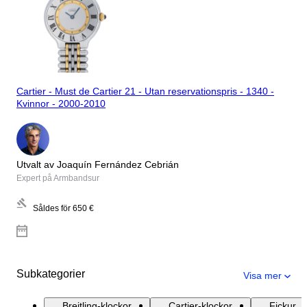
Cartier - Must de Cartier 21 - Utan reservationspris - 1340 -
Kvinnor - 2000-2010
Utvalt av Joaquín Fernández Cebrián
Expert på Armbandsur
Såldes för
650 €
Subkategorier
Visa mer
Breitling-klockor
Cartier-klockor
Fickur