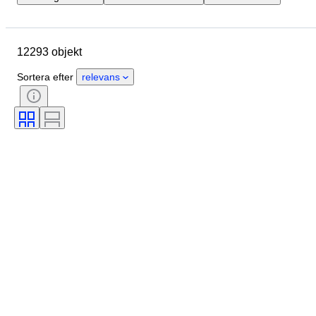
Märke
Boettens diameter
Klockarmbandets längd
Objekt
12293 objekt
Ursprungsland
Material
Kön
Skick
Period
Sortera efter
relevans
Certifiering
Ämne
Utgåva nr.
Språk
Färg
Urverk
Material i klockarmband
Era
Kraftreserv
Klockljud
Original / kopia
Automobilia-typ
Modell