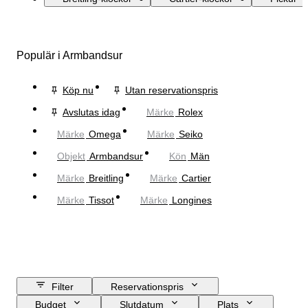
Populär i Armbandsur
Köp nu
Utan reservationspris
Avslutas idag
Märke
Rolex
Märke
Omega
Märke
Seiko
Objekt
Armbandsur
Kön
Män
Märke
Breitling
Märke
Cartier
Märke
Tissot
Märke
Longines
Filter
Reservationspris
Budget
Slutdatum
Plats