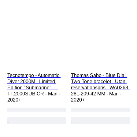
Tecnotempo - Automatic 
Thomas Sabo - Blue Dial 
Diver 2000M - Limited 
Two-Tone bracelet - Utan 
Edition "Submarine" - - 
reservationspris - WA0268-
TT.2000SUB.OR - Män - 
281-209-42 MM - Män - 
2020+ 
2020+ 