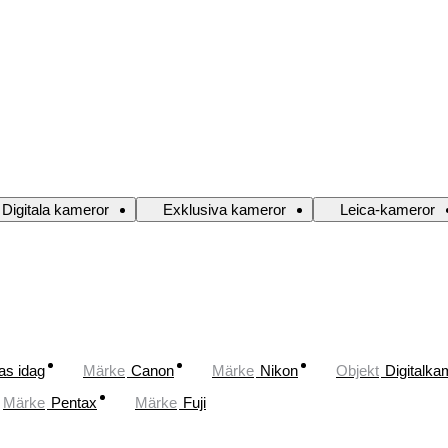
Digitala kameror
Exklusiva kameror
Leica-kameror
as idag
Märke
Canon
Märke
Nikon
Objekt
Digitalka
Märke
Pentax
Märke
Fuji