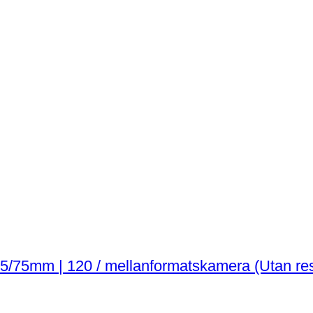
Mamiya -6 with Olympus D.Zuiko F.C. 