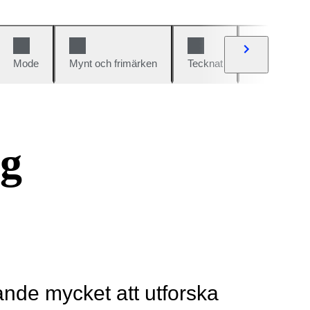
Mode
Mynt och frimärken
Tecknat
Bilar och cy
ng
rande mycket att utforska