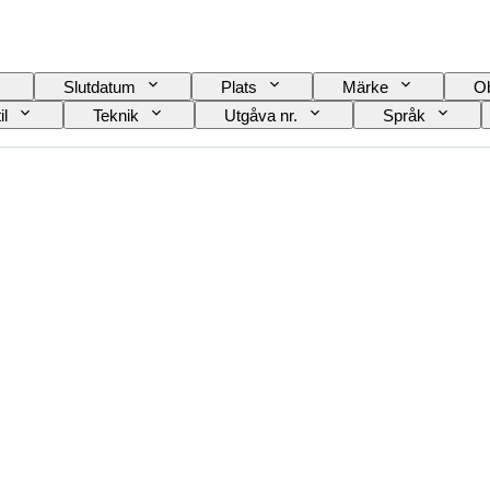
Slutdatum
Plats
Märke
Ob
il
Teknik
Utgåva nr.
Språk
Typ av kikare
Typ av teleskop
Typ 
de