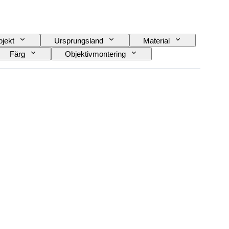
jekt
Ursprungsland
Material
Färg
Objektivmontering
av videokamera
Filmsort