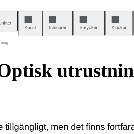
unkter
Konst
Interiörer
Smycken
Klockor
tning
Optisk utrustni
e tillgängligt, men det finns fortfa