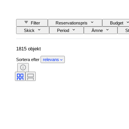
Filter
Reservationspris
Budget
Skick
Period
Ämne
St
Typ av mikroskop
Typ av videobandspelare
Säljs av
Era
Testad och fungeran
1815 objekt
Sortera efter
relevans